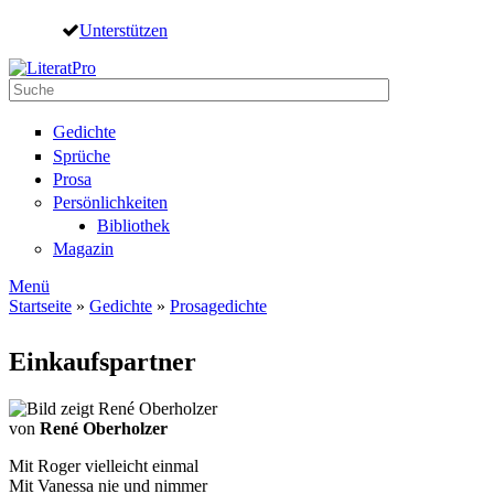
Direkt zum Inhalt
Unterstützen
Suche
Suchformular
Gedichte
Sprüche
Prosa
Persönlichkeiten
Bibliothek
Magazin
Menü
Startseite
»
Gedichte
»
Prosagedichte
Sie sind hier
Einkaufspartner
von
René Oberholzer
Mit Roger vielleicht einmal
Mit Vanessa nie und nimmer