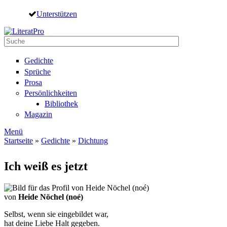
Direkt zum Inhalt
Unterstützen
Suche
Suchformular
Gedichte
Sprüche
Prosa
Persönlichkeiten
Bibliothek
Magazin
Menü
Startseite
»
Gedichte
»
Dichtung
Sie sind hier
Ich weiß es jetzt
von
Heide Nöchel (noé)
Selbst, wenn sie eingebildet war,
hat deine Liebe Halt gegeben.