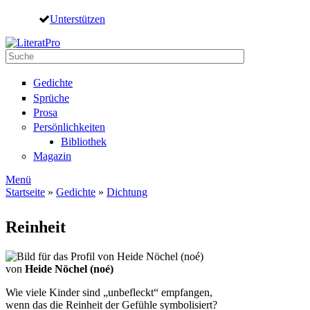
Direkt zum Inhalt
Unterstützen
Suche
Suchformular
Gedichte
Sprüche
Prosa
Persönlichkeiten
Bibliothek
Magazin
Menü
Startseite
»
Gedichte
»
Dichtung
Sie sind hier
Reinheit
von
Heide Nöchel (noé)
Wie viele Kinder sind „unbefleckt“ empfangen,
wenn das die Reinheit der Gefühle symbolisiert?