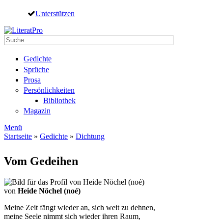
Direkt zum Inhalt
Unterstützen
Suche
Suchformular
Gedichte
Sprüche
Prosa
Persönlichkeiten
Bibliothek
Magazin
Menü
Startseite
»
Gedichte
»
Dichtung
Sie sind hier
Vom Gedeihen
von
Heide Nöchel (noé)
Meine Zeit fängt wieder an, sich weit zu dehnen,
meine Seele nimmt sich wieder ihren Raum,