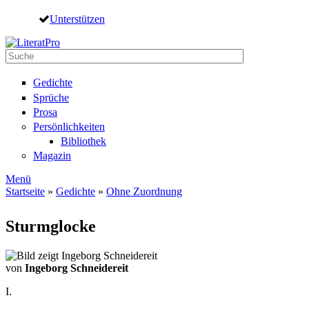
Direkt zum Inhalt
Unterstützen
Suche
Suchformular
Gedichte
Sprüche
Prosa
Persönlichkeiten
Bibliothek
Magazin
Menü
Startseite
»
Gedichte
»
Ohne Zuordnung
Sie sind hier
Sturmglocke
von
Ingeborg Schneidereit
I.