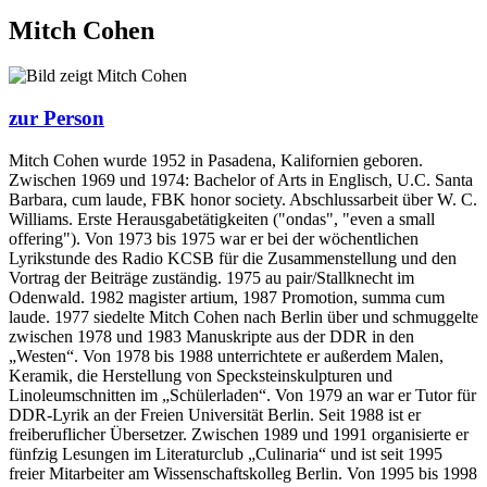
Mitch Cohen
zur Person
Mitch Cohen wurde 1952 in Pasadena, Kalifornien geboren.
Zwischen 1969 und 1974: Bachelor of Arts in Englisch, U.C. Santa
Barbara, cum laude, FBK honor society. Abschlussarbeit über W. C.
Williams. Erste Herausgabetätigkeiten ("ondas", "even a small
offering"). Von 1973 bis 1975 war er bei der wöchentlichen
Lyrikstunde des Radio KCSB für die Zusammenstellung und den
Vortrag der Beiträge zuständig. 1975 au pair/Stallknecht im
Odenwald. 1982 magister artium, 1987 Promotion, summa cum
laude. 1977 siedelte Mitch Cohen nach Berlin über und schmuggelte
zwischen 1978 und 1983 Manuskripte aus der DDR in den
„Westen“. Von 1978 bis 1988 unterrichtete er außerdem Malen,
Keramik, die Herstellung von Specksteinskulpturen und
Linoleumschnitten im „Schülerladen“. Von 1979 an war er Tutor für
DDR-Lyrik an der Freien Universität Berlin. Seit 1988 ist er
freiberuflicher Übersetzer. Zwischen 1989 und 1991 organisierte er
fünfzig Lesungen im Literaturclub „Culinaria“ und ist seit 1995
freier Mitarbeiter am Wissenschaftskolleg Berlin. Von 1995 bis 1998