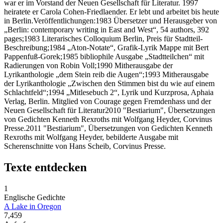
war er im Vorstand der Neuen Gesellschaft für Literatur. 1997
heiratete er Carola Cohen-Friedlaender. Er lebt und arbeitet bis heute
in Berlin.Veröffentlichungen:1983 Übersetzer und Herausgeber von
„Berlin: contemporary writing in East and West“, 54 authors, 392
pages;1983 Literarisches Colloquium Berlin, Preis für Stadtteil-
Beschreibung;1984 „Aton-Notate“, Grafik-Lyrik Mappe mit Bert
Pappenfuß-Gorek;1985 bibliophile Ausgabe „Stadtteilchen“ mit
Radierungen von Robin Voll;1990 Mitherausgabe der
Lyrikanthologie „dem Stein reib die Augen“;1993 Mitherausgabe
der Lyrikanthologie „Zwischen den Stimmen bist du wie auf einem
Schlachtfeld“;1994 „Mitlesebuch 2“, Lyrik und Kurzprosa, Aphaia
Verlag, Berlin. Mitglied von Courage gegen Fremdenhass und der
Neuen Gesellschaft für Literatur2010 "Bestiarium", Übersetzungen
von Gedichten Kenneth Rexroths mit Wolfgang Heyder, Corvinus
Presse.2011 "Bestiarium", Übersetzungen von Gedichten Kenneth
Rexroths mit Wolfgang Heyder, bebilderte Ausgabe mit
Scherenschnitte von Hans Scheib, Corvinus Presse.
Texte entdecken
1
Englische Gedichte
A Lake in Oregon
7,459