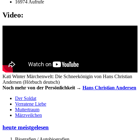
16974 Aufrufe
Video:
Kati Winter Märchenwelt: Die Schneekönigin von Hans Christian
Andersen (Hörbuch deutsch)
Noch mehr von der Persönlichkeit →
Hans Christian Andersen
Der Soldat
Verratene Liebe
Muttertraum
Märzveilchen
heute meistgelesen
Biografien / Autobiografien