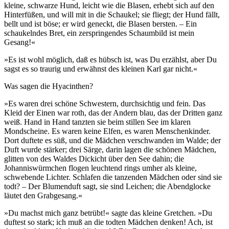
kleine, schwarze Hund, leicht wie die Blasen, erhebt sich auf den
Hinterfüßen, und will mit in die Schaukel; sie fliegt; der Hund fällt,
bellt und ist böse; er wird geneckt, die Blasen bersten. – Ein
schaukelndes Bret, ein zerspringendes Schaumbild ist mein
Gesang!«
»Es ist wohl möglich, daß es hübsch ist, was Du erzählst, aber Du
sagst es so traurig und erwähnst des kleinen Karl gar nicht.«
Was sagen die Hyacinthen?
»Es waren drei schöne Schwestern, durchsichtig und fein. Das
Kleid der Einen war roth, das der Andern blau, das der Dritten ganz
weiß. Hand in Hand tanzten sie beim stillen See im klaren
Mondscheine. Es waren keine Elfen, es waren Menschenkinder.
Dort duftete es süß, und die Mädchen verschwanden im Walde; der
Duft wurde stärker; drei Särge, darin lagen die schönen Mädchen,
glitten von des Waldes Dickicht über den See dahin; die
Johanniswürmchen flogen leuchtend rings umher als kleine,
schwebende Lichter. Schlafen die tanzenden Mädchen oder sind sie
todt? – Der Blumenduft sagt, sie sind Leichen; die Abendglocke
läutet den Grabgesang.«
»Du machst mich ganz betrübt!« sagte das kleine Gretchen. »Du
duftest so stark; ich muß an die todten Mädchen denken! Ach, ist