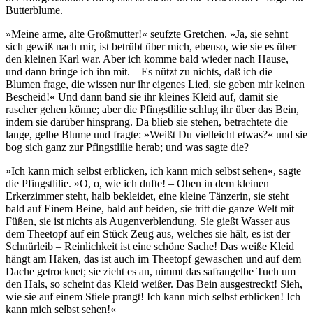
Butterblume.
»Meine arme, alte Großmutter!« seufzte Gretchen. »Ja, sie sehnt
sich gewiß nach mir, ist betrübt über mich, ebenso, wie sie es über
den kleinen Karl war. Aber ich komme bald wieder nach Hause,
und dann bringe ich ihn mit. – Es nützt zu nichts, daß ich die
Blumen frage, die wissen nur ihr eigenes Lied, sie geben mir keinen
Bescheid!« Und dann band sie ihr kleines Kleid auf, damit sie
rascher gehen könne; aber die Pfingstlilie schlug ihr über das Bein,
indem sie darüber hinsprang. Da blieb sie stehen, betrachtete die
lange, gelbe Blume und fragte: »Weißt Du vielleicht etwas?« und sie
bog sich ganz zur Pfingstlilie herab; und was sagte die?
»Ich kann mich selbst erblicken, ich kann mich selbst sehen«, sagte
die Pfingstlilie. »O, o, wie ich dufte! – Oben in dem kleinen
Erkerzimmer steht, halb bekleidet, eine kleine Tänzerin, sie steht
bald auf Einem Beine, bald auf beiden, sie tritt die ganze Welt mit
Füßen, sie ist nichts als Augenverblendung. Sie gießt Wasser aus
dem Theetopf auf ein Stück Zeug aus, welches sie hält, es ist der
Schnürleib – Reinlichkeit ist eine schöne Sache! Das weiße Kleid
hängt am Haken, das ist auch im Theetopf gewaschen und auf dem
Dache getrocknet; sie zieht es an, nimmt das safrangelbe Tuch um
den Hals, so scheint das Kleid weißer. Das Bein ausgestreckt! Sieh,
wie sie auf einem Stiele prangt! Ich kann mich selbst erblicken! Ich
kann mich selbst sehen!«