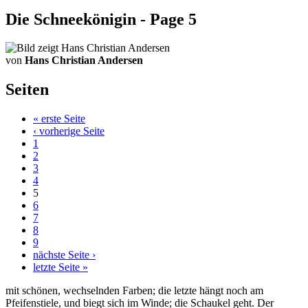
Die Schneekönigin - Page 5
von
Hans Christian Andersen
Seiten
« erste Seite
‹ vorherige Seite
1
2
3
4
5
6
7
8
9
nächste Seite ›
letzte Seite »
mit schönen, wechselnden Farben; die letzte hängt noch am
Pfeifenstiele, und biegt sich im Winde; die Schaukel geht. Der