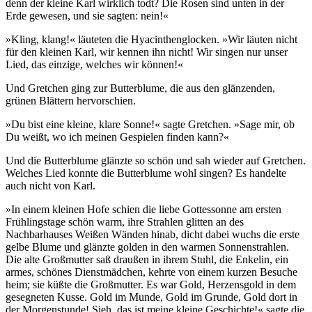
denn der kleine Karl wirklich todt? Die Rosen sind unten in der
Erde gewesen, und sie sagten: nein!«
»Kling, klang!« läuteten die Hyacinthenglocken. »Wir läuten nicht
für den kleinen Karl, wir kennen ihn nicht! Wir singen nur unser
Lied, das einzige, welches wir können!«
Und Gretchen ging zur Butterblume, die aus den glänzenden,
grünen Blättern hervorschien.
»Du bist eine kleine, klare Sonne!« sagte Gretchen. »Sage mir, ob
Du weißt, wo ich meinen Gespielen finden kann?«
Und die Butterblume glänzte so schön und sah wieder auf Gretchen.
Welches Lied konnte die Butterblume wohl singen? Es handelte
auch nicht von Karl.
»In einem kleinen Hofe schien die liebe Gottessonne am ersten
Frühlingstage schön warm, ihre Strahlen glitten an des
Nachbarhauses Weißen Wänden hinab, dicht dabei wuchs die erste
gelbe Blume und glänzte golden in den warmen Sonnenstrahlen.
Die alte Großmutter saß draußen in ihrem Stuhl, die Enkelin, ein
armes, schönes Dienstmädchen, kehrte von einem kurzen Besuche
heim; sie küßte die Großmutter. Es war Gold, Herzensgold in dem
gesegneten Kusse. Gold im Munde, Gold im Grunde, Gold dort in
der Morgenstunde! Sieh, das ist meine kleine Geschichte!« sagte die