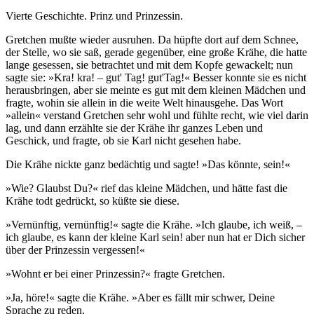
Vierte Geschichte. Prinz und Prinzessin.
Gretchen mußte wieder ausruhen. Da hüpfte dort auf dem Schnee,
der Stelle, wo sie saß, gerade gegenüber, eine große Krähe, die hatte
lange gesessen, sie betrachtet und mit dem Kopfe gewackelt; nun
sagte sie: »Kra! kra! – gut' Tag! gut'Tag!« Besser konnte sie es nicht
herausbringen, aber sie meinte es gut mit dem kleinen Mädchen und
fragte, wohin sie allein in die weite Welt hinausgehe. Das Wort
»allein« verstand Gretchen sehr wohl und fühlte recht, wie viel darin
lag, und dann erzählte sie der Krähe ihr ganzes Leben und
Geschick, und fragte, ob sie Karl nicht gesehen habe.
Die Krähe nickte ganz bedächtig und sagte! »Das könnte, sein!«
»Wie? Glaubst Du?« rief das kleine Mädchen, und hätte fast die
Krähe todt gedrückt, so küßte sie diese.
»Vernünftig, vernünftig!« sagte die Krähe. »Ich glaube, ich weiß, –
ich glaube, es kann der kleine Karl sein! aber nun hat er Dich sicher
über der Prinzessin vergessen!«
»Wohnt er bei einer Prinzessin?« fragte Gretchen.
»Ja, höre!« sagte die Krähe. »Aber es fällt mir schwer, Deine
Sprache zu reden.