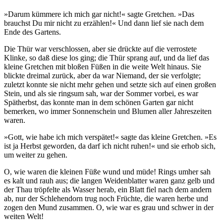
»Darum kümmere ich mich gar nicht!« sagte Gretchen. »Das
brauchst Du mir nicht zu erzählen!« Und dann lief sie nach dem
Ende des Gartens.
Die Thür war verschlossen, aber sie drückte auf die verrostete
Klinke, so daß diese los ging; die Thür sprang auf, und da lief das
kleine Gretchen mit bloßen Füßen in die weite Welt hinaus. Sie
blickte dreimal zurück, aber da war Niemand, der sie verfolgte;
zuletzt konnte sie nicht mehr gehen und setzte sich auf einen großen
Stein, und als sie ringsum sah, war der Sommer vorbei, es war
Spätherbst, das konnte man in dem schönen Garten gar nicht
bemerken, wo immer Sonnenschein und Blumen aller Jahreszeiten
waren.
»Gott, wie habe ich mich verspätet!« sagte das kleine Gretchen. »Es
ist ja Herbst geworden, da darf ich nicht ruhen!« und sie erhob sich,
um weiter zu gehen.
O, wie waren die kleinen Füße wund und müde! Rings umher sah
es kalt und rauh aus; die langen Weidenblatter waren ganz gelb und
der Thau tröpfelte als Wasser herab, ein Blatt fiel nach dem andern
ab, nur der Schlehendorn trug noch Früchte, die waren herbe und
zogen den Mund zusammen. O, wie war es grau und schwer in der
weiten Welt!