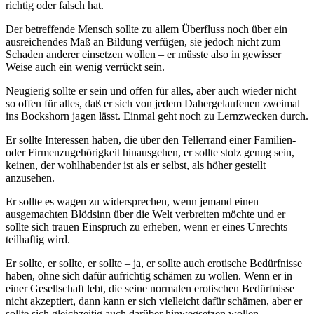
richtig oder falsch hat.
Der betreffende Mensch sollte zu allem Überfluss noch über ein
ausreichendes Maß an Bildung verfügen, sie jedoch nicht zum
Schaden anderer einsetzen wollen – er müsste also in gewisser
Weise auch ein wenig verrückt sein.
Neugierig sollte er sein und offen für alles, aber auch wieder nicht
so offen für alles, daß er sich von jedem Dahergelaufenen zweimal
ins Bockshorn jagen lässt. Einmal geht noch zu Lernzwecken durch.
Er sollte Interessen haben, die über den Tellerrand einer Familien-
oder Firmenzugehörigkeit hinausgehen, er sollte stolz genug sein,
keinen, der wohlhabender ist als er selbst, als höher gestellt
anzusehen.
Er sollte es wagen zu widersprechen, wenn jemand einen
ausgemachten Blödsinn über die Welt verbreiten möchte und er
sollte sich trauen Einspruch zu erheben, wenn er eines Unrechts
teilhaftig wird.
Er sollte, er sollte, er sollte – ja, er sollte auch erotische Bedürfnisse
haben, ohne sich dafür aufrichtig schämen zu wollen. Wenn er in
einer Gesellschaft lebt, die seine normalen erotischen Bedürfnisse
nicht akzeptiert, dann kann er sich vielleicht dafür schämen, aber er
sollte sich gleichzeitig auch darüber hinwegsetzen wollen.