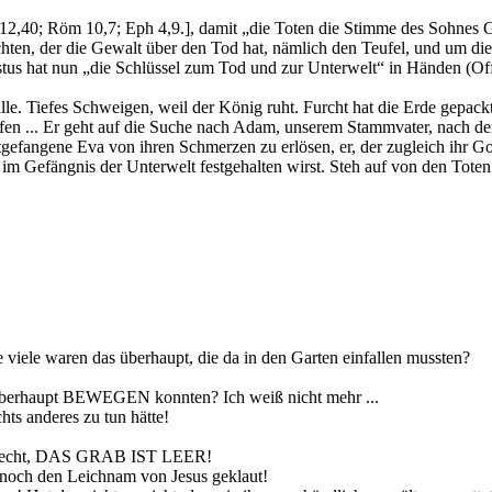
12,40; Röm 10,7; Eph 4,9.], damit „die Toten die Stimme des Sohnes Gott
en, der die Gewalt über den Tod hat, nämlich den Teufel, und um die z
stus hat nun „die Schlüssel zum Tod und zur Unterwelt“ in Händen (Of
le. Tiefes Schweigen, weil der König ruht. Furcht hat die Erde gepackt
efen ... Er geht auf die Suche nach Adam, unserem Stammvater, nach dem
angene Eva von ihren Schmerzen zu erlösen, er, der zugleich ihr Gott
du im Gefängnis der Unterwelt festgehalten wirst. Steh auf von den Toten
ie viele waren das überhaupt, die da in den Garten einfallen mussten?
 überhaupt BEWEGEN konnten? Ich weiß nicht mehr ...
ts anderes zu tun hätte!
tten recht, DAS GRAB IST LEER!
noch den Leichnam von Jesus geklaut!