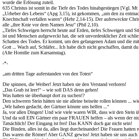
wurde die Erlösung zuteil.
635 Christus ist somit in die Tiefe des Todes hinabgestiegen [Vgl. Mt 
„Urheber des Lebens“ (Apg 3,15), ist gekommen, „um den zu entmacht
Knechtschaft verfallen waren“ (Hebr 2,14-15). Der auferweckte Chri
alle „ihre Knie vor dem Namen Jesu“ (Phil 2,10).
„Tiefes Schweigen herrscht heute auf Erden, tiefes Schweigen und Stil
ist und Menschen aufgeweckt hat, die seit unvordenklicher Zeit schli
Schatten des Todes. Er kommt, um den gefangenen Adam und die mitgef
Gott ... Wach auf, Schläfer... Ich habe dich nicht geschaffen, damit 
(Alte Homilie zum Karsamstag).
-*-
„am dritten Tage auferstanden von den Toten“
Die spinnen, die Weiber! Jetzt haben sie den Verstand verloren!
„Das Grab ist leer!“ – wie soll DAS denn gehen!
Was hatten sie überhaupt dort zu suchen!?
Den schweren Stein hätten sie nie alleine beiseite rollen können ... w
„Wir haben gedacht, der Gärtner könnte uns helfen ...“
Ja, vor allen Dingen! Und wie viele waren WIR, dass wir den Stein
Und da soll EIN Gärtner ein paar FRAUEN helfen – als wenn der nich
Tatsächlich! Der Eingang ist frei! Das KANN doch gar nicht sein!
Die Binden, alles ist da, alles liegt durcheinander! Die Frauen ha
Das waren die Römer! Aber GANZ gewiss! Jetzt haben sie uns auch 