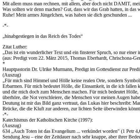
Mit allem muss man rechnen, mit allem, aber doch nicht DAMIT, mein
Was sollten wir denn machen? Gut, dass wir das Grab hatten, in das wi
Ruhe! Mein armes Jüngelchen, was haben sie dich geschunden ...
-*-
„hinabgestiegen in das Reich des Todes“
Zitat Luther:
„Das ist ein wunderlicher Text und ein finsterer Spruch, so nur einer 
(aus: Predigt vom 22. März 2015, Thomas Eberhardt, Chrischona-G
*
Hauptpastorin Dr. Ulrike Murmann, Predigt im Gottesdienst zur Predi
(Auszug)
„Für mich sind Himmel und Hölle keine realen Orte, sondern Symbole
Erbarmen. Für mich bedeutet Hölle, die Einsamkeit, in die ich falle
und die mich doch zum Menschen machen. Für mich bedeutet Hölle, we
überhöre, die Not verschleiere, die Menschen vor meinen Augen haben
Deutung ist mir das Bild ganz vertraut, das Lukas hier beschreibt: Ma
Brücke, die die Kluft zur anderen, zur lichten Seite überwinden könnt
-*-
Katechismus der Katholischen Kirche (1997):
(Auszug)
634 „Auch Toten ist das Evangelium ... verkündet worden" (1 Petr 4,6
Sendung Jesu – eine der Zeitdauer nach sehr knappe, aber ihrer Bede