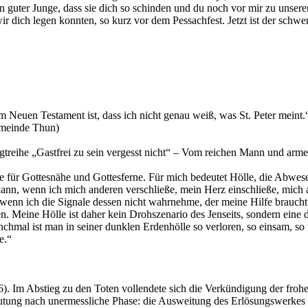
 guter Junge, dass sie dich so schinden und du noch vor mir zu unsere
r dich legen konnten, so kurz vor dem Pessachfest. Jetzt ist der schwe
im Neuen Testament ist, dass ich nicht genau weiß, was St. Peter meint.
emeinde Thun)
gtreihe „Gastfrei zu sein vergesst nicht“ – Vom reichen Mann und arme
 für Gottesnähe und Gottesferne. Für mich bedeutet Hölle, die Abwes
n kann, wenn ich mich anderen verschließe, mein Herz einschließe, mic
nn ich die Signale dessen nicht wahrnehme, der meine Hilfe braucht u
. Meine Hölle ist daher kein Drohszenario des Jenseits, sondern eine 
nchmal ist man in seiner dunklen Erdenhölle so verloren, so einsam, so t
e.“
). Im Abstieg zu den Toten vollendete sich die Verkündigung der frohen
utung nach unermessliche Phase: die Ausweitung des Erlösungswerkes au