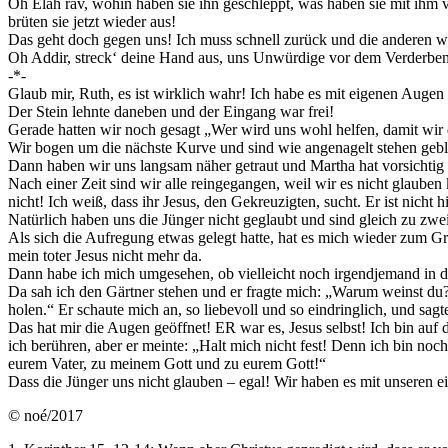
Oh Eláh rav, wohin haben sie ihn geschleppt, was haben sie mit ihm vo
brüten sie jetzt wieder aus!
Das geht doch gegen uns! Ich muss schnell zurück und die anderen w
Oh Addir, streck‘ deine Hand aus, uns Unwürdige vor dem Verderben 
-*-
Glaub mir, Ruth, es ist wirklich wahr! Ich habe es mit eigenen Auge
Der Stein lehnte daneben und der Eingang war frei!
Gerade hatten wir noch gesagt „Wer wird uns wohl helfen, damit wir
Wir bogen um die nächste Kurve und sind wie angenagelt stehen gebl
Dann haben wir uns langsam näher getraut und Martha hat vorsichtig
Nach einer Zeit sind wir alle reingegangen, weil wir es nicht glauben
nicht! Ich weiß, dass ihr Jesus, den Gekreuzigten, sucht. Er ist nicht 
Natürlich haben uns die Jünger nicht geglaubt und sind gleich zu zwei
Als sich die Aufregung etwas gelegt hatte, hat es mich wieder zum Gra
mein toter Jesus nicht mehr da.
Dann habe ich mich umgesehen, ob vielleicht noch irgendjemand in 
Da sah ich den Gärtner stehen und er fragte mich: „Warum weinst du?
holen.“ Er schaute mich an, so liebevoll und so eindringlich, und sa
Das hat mir die Augen geöffnet! ER war es, Jesus selbst! Ich bin auf
ich berühren, aber er meinte: „Halt mich nicht fest! Denn ich bin n
eurem Vater, zu meinem Gott und zu eurem Gott!“
Dass die Jünger uns nicht glauben – egal! Wir haben es mit unseren 
© noé/2017