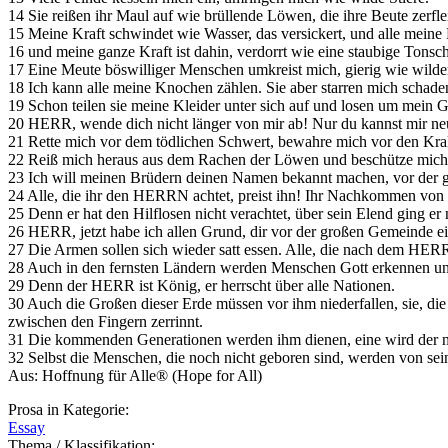
14 Sie reißen ihr Maul auf wie brüllende Löwen, die ihre Beute zerfl
15 Meine Kraft schwindet wie Wasser, das versickert, und alle meine
16 und meine ganze Kraft ist dahin, verdorrt wie eine staubige Tons
17 Eine Meute böswilliger Menschen umkreist mich, gierig wie wild
18 Ich kann alle meine Knochen zählen. Sie aber starren mich schade
19 Schon teilen sie meine Kleider unter sich auf und losen um mein
20 HERR, wende dich nicht länger von mir ab! Nur du kannst mir neu
21 Rette mich vor dem tödlichen Schwert, bewahre mich vor den Kra
22 Reiß mich heraus aus dem Rachen der Löwen und beschütze mich vo
23 Ich will meinen Brüdern deinen Namen bekannt machen, vor der g
24 Alle, die ihr den HERRN achtet, preist ihn! Ihr Nachkommen von J
25 Denn er hat den Hilflosen nicht verachtet, über sein Elend ging er 
26 HERR, jetzt habe ich allen Grund, dir vor der großen Gemeinde ein
27 Die Armen sollen sich wieder satt essen. Alle, die nach dem HERRN
28 Auch in den fernsten Ländern werden Menschen Gott erkennen und
29 Denn der HERR ist König, er herrscht über alle Nationen.
30 Auch die Großen dieser Erde müssen vor ihm niederfallen, sie, di
zwischen den Fingern zerrinnt.
31 Die kommenden Generationen werden ihm dienen, eine wird der n
32 Selbst die Menschen, die noch nicht geboren sind, werden von sei
Aus: Hoffnung für Alle® (Hope for All)
Prosa in Kategorie:
Essay
Thema / Klassifikation: