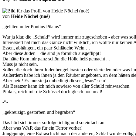
von
Heide Nöchel (noé)
„gelitten unter Pontius Pilatus“
War ja klar, die „Schuld“ wird immer mir zugeschoben - aber was soll
Interessiert hat mich das Ganze nicht wirklich, ich wollte nur keinen 
Essen, abhängen, ein paar Schläuche Wein …
Aber diese Juden – die sind ja förmlich ausgeflippt!
Da hätte Rom mir ganz schön die Hölle heiß gemacht ...
Muss ja nicht sein.
Sollen die doch ihren Judenbengel toasten oder vierteilen oder was imm
Außerdem habe ich ihnen ja den Räuber angeboten, an dem hätten sie 
Aber nein! Es musste ja unbedingt dieser „Jesus“ sein!
Als Besatzer kann ich mich sowieso von aller Schuld reinwaschen.
Pinkus, reich mir die Schüssel doch gleich nochmal!
-*-
„gekreuzigt, gestorben und begraben“
Das hört sich immer so folgerichtig und so einfach an.
Aber was WAR das für ein Terror vorher!
Jungejunge, eine Extraschicht nach der anderen, Schlaf wurde völlig g