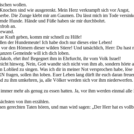
eischen wollen.
 Knochen sind wie ausgerenkt. Mein Herz verkrampft sich vor Angst,
cherbe. Die Zunge klebt mir am Gaumen. Du lässt mich im Tode versink
ernde Hunde. Hände und Füße haben sie mir durchbohrt.
nfroh an.
 Gewand.
e Kraft geben, komm mir schnell zu Hilfe!
llen der Hundemeute! Ich habe doch nur dieses eine Leben!
r den Hörnern dieser wilden Stiere! Und tatsächlich, Herr: Du hast m
anzen Gemeinde will ich dich loben.
akob, ehrt ihn! Begegnet ihm in Ehrfurcht, ihr vom Volk Israel!
nicht hinweg. Nein, Gott wandte sich nicht von ihm ab, sondern hörte au
 Loblied zu singen. Was ich dir in meiner Not versprochen habe, löse i
 fragen, sollen ihn loben. Euer Leben lang dürft ihr euch daran freue
 zu ihm umkehren, ja, alle Völker werden sich vor ihm niederwerfen.
e immer mehr als genug zu essen hatten. Ja, vor ihm werden einmal all
ächsten von ihm erzählen.
nen gerechten Taten hören, und man wird sagen: „Der Herr hat es vollb