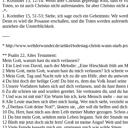
1. Korinther 15, 12-14: Wenn aber Christus gepredigt wird, dass er v
Toten, so ist auch Christus nicht auferstanden. Ist aber Christus nicht 
-*-
1. Korinther 15, 51-53: Siehe, ich sage euch ein Geheimnis: Wir werde
Denn es wird die Posaune erschallen, und die Toten werden auferste
anziehen die Unsterblichkeit.
-----
* http://www.weltderwunder.de/artikel/todestag-christi-wann-starb-jes
** Psalm 22, Altes Testament:
Mein Gott, warum hast du mich verlassen?
1 Ein Lied von David, nach der Melodie: „Eine Hirschkuh früh am 
2 Mein Gott, mein Gott, warum hast du mich verlassen? Ich schreie ve
3 Mein Gott, Tag und Nacht rufe ich zu dir um Hilfe, aber du antwort
4 Du bist doch der heilige Gott! Du bist es, dem das Volk Israel seine 
5 Unsere Vorfahren haben sich auf dich verlassen, und du hast ihnen
6 Zu dir schrien sie und wurden gerettet. Sie vertrauten dir, und du has
7 Und was ist mit mir? Ein Wurm bin ich, kein Mensch mehr – nur no
8 Alle Leute machen sich über mich lustig. Wer mich sieht, verzieht s
9 „Überlass Gott deine Not!“, lästern sie, „der soll dir helfen und dich
10 Du, Herr, hast mich aus dem Leib meiner Mutter gezogen. Schon an
11 Du bist mein Gott, seitdem mein Leben begann. Seit der Stunde me
12 Bleib mir jetzt doch nicht fern! Groß ist meine Angst! Weit und breit
13 Viele Feinde kesseln mich ein, umringen mich wie wilde Stiere.