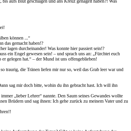
tet, bis aufs Blut geschlagen und ans Kreuz genagelt haben?! Was
ei!
lben können ...“
ann das gemacht haben!?
r lagen durcheinander! Was konnte hier passiert sein!?
 muss ein Engel gewesen sein! – und sprach uns an: „Fürchtet euch
wo er gelegen hat.“ – der Mund ist uns offengeblieben!
o traurig, die Tränen liefen mir nur so, weil das Grab leer war und
n sag mir doch bitte, wohin du ihn gebracht hast. Ich will ihn
 ihn immer „lieber Lehrer“ nannte. Den Saum seines Gewandes wollte
einen Brüdern und sag ihnen: Ich gehe zurück zu meinem Vater und zu
hren!!