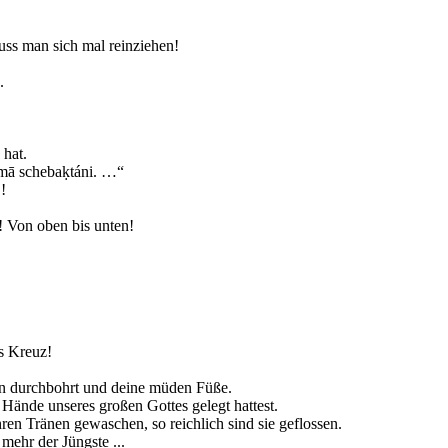
uss man sich mal reinziehen!
.
 hat.
lemā schebaḳtáni. …“
!
! Von oben bis unten!
ns Kreuz!
en durchbohrt und deine müden Füße.
 Hände unseres großen Gottes gelegt hattest.
ren Tränen gewaschen, so reichlich sind sie geflossen.
mehr der Jüngste ...