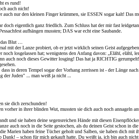
ht es rund!
och auch nicht!
ger auch nur den kleinen Finger krümmen, sie ESSEN sogar kalt! Das m
 doch eigentlich ganz friedlich. Zum Schluss hat der mir fast leidgetan
 Pessachfest aufhängen mussten; DAS war echt eine Saubande.
l das Blut …
mal mit der Lanze probiert, ob er jetzt wirklich seinen Geist aufgegeben
er noch losgelassen hat; wenigstens den Anfang davon: „Elāhī, elāhī, 
 dann auch noch dieses Gewitter losging! Das hat ja RICHTIG gerumpelt!
gesehen.
 dass in deren Tempel sogar der Vorhang zerrissen ist - der Länge nach
der Juden" ... man weiß ja nicht ...
n sie dich zerschunden!
ben vorher in ihrer blinden Wut, mussten sie dich auch noch annageln a
andt und sie haben deine segensreichen Hände mit diesen Eisenpflöck
nze auch noch in die Seite gestochen, als du deinen Geist schon in die
ie Marien haben feine Tücher geholt und Salben, sie haben dich mit ih
b Dank! – schon für mich gekauft hatte. Du weißt ja, ich bin auch nicht 