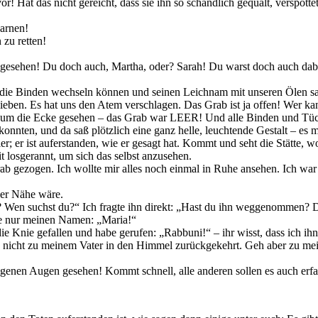
r! Hat das nicht gereicht, dass sie ihn so schändlich gequält, verspot
arnen!
zu retten!
n gesehen! Du doch auch, Martha, oder? Sarah! Du warst doch auch dab
 die Binden wechseln können und seinen Leichnam mit unseren Ölen sa
ieben. Es hat uns den Atem verschlagen. Das Grab ist ja offen! Wer k
 um die Ecke gesehen – das Grab war LEER! Und alle Binden und Tüche
 konnten, und da saß plötzlich eine ganz helle, leuchtende Gestalt – es
hier; er ist auferstanden, wie er gesagt hat. Kommt und seht die Stätte, 
t losgerannt, um sich das selbst anzusehen.
b gezogen. Ich wollte mir alles noch einmal in Ruhe ansehen. Ich war s
der Nähe wäre.
 Wen suchst du?“ Ich fragte ihn direkt: „Hast du ihn weggenommen? Dan
gte nur meinen Namen: „Maria!“
 die Knie gefallen und habe gerufen: „Rabbuni!“ – ihr wisst, dass ich
och nicht zu meinem Vater in den Himmel zurückgekehrt. Geh aber zu m
eigenen Augen gesehen! Kommt schnell, alle anderen sollen es auch erfa