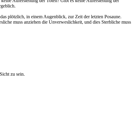
bt keine Auferstehung der Toten? Gibt es keine Auferstehung der
rgeblich.
das plötzlich, in einem Augenblick, zur Zeit der letzten Posaune.
sliche muss anziehen die Unverweslichkeit, und dies Sterbliche muss
icht zu sein.