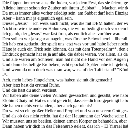
Die flippen immer so aus, die Juden, vor jedem Fest, das sie feiern, ge
Alleine immer schon der Zauber mit ihrem „Sabbat“ ... Machen wir d
Da muss immer alles vorher erledigt sein, am Sabbat darf kein Einzi
Aber – kann mir ja eigentlich egal sein.
Dieser „Jesus“ – ich weiß auch nicht, was die mit DEM hatten, der war
Nicht so wie die anderen Halunken, die wir unbedingt noch vor dem
Ich glaub, der „Jesus“ war fast froh, als endlich alles vorüber war.
Den sollten wir ja sogar annageln, was für eine Schweinerei ...überal
Ich hab erst gedacht, der spielt uns jetzt was vor und habe lieber noch
Hätte ja auch ein Trick sein können, das mit dem Totenpsalm**, den 
Eindruck gemacht hat es ja auf alle, die dabei waren, vor allem, als
Und alle waren am Schreien, man hat nicht die Hand vor den Augen 
Und dann das heftige Erdbeben, echt epochal! Später habe ich gehört,
Und wenn da nun doch was dran war, was auf der Tafel stand? "König 
-*-
Ach, mein liebes Jüngelchen, was haben sie mit dir gemacht!
Aber jetzt hast du erstmal Ruhe.
Und die hast du auch verdient.
Wir haben alle deine vielen Wunden gewaschen und gesalbt, wie habe
Elohim Chaiyim! Hat es nicht gereicht, dass sie dich so gepeinigt ha
Sie haben nichts verstanden, aber auch gar nichts!
Du warst so ein großer Heiler und Prophet und von unserem Gott ges
Und als ob das nicht reicht, hat dir der Hauptmann der Wache seine La
Wir mussten uns so beeilen, deinen armen Körper zu behandeln, aber d
Dann haben wir dich in das Felsengrab gelegt, das ich – El Yisrael ha