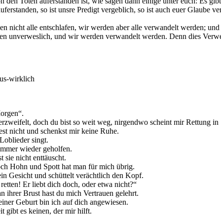
on den Toten auferstanden ist, wie sagen dann einige unter euch: Es gi
auferstanden, so ist unsre Predigt vergeblich, so ist auch euer Glaube ve
n nicht alle entschlafen, wir werden aber alle verwandelt werden; und 
hen unverweslich, und wir werden verwandelt werden. Denn dies Verwe
us-wirklich
Morgen“.
rzweifelt, doch du bist so weit weg, nirgendwo scheint mir Rettung in S
est nicht und schenkst mir keine Ruhe.
Loblieder singt.
 immer wieder geholfen.
t sie nicht enttäuscht.
ch Hohn und Spott hat man für mich übrig.
ein Gesicht und schüttelt verächtlich den Kopf.
 retten! Er liebt dich doch, oder etwa nicht?“
 ihrer Brust hast du mich Vertrauen gelehrt.
iner Geburt bin ich auf dich angewiesen.
 gibt es keinen, der mir hilft.