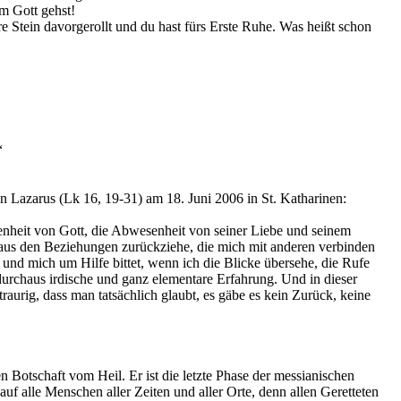
m Gott gehst!
re Stein davorgerollt und du hast fürs Erste Ruhe. Was heißt schon
“
n Lazarus (Lk 16, 19-31) am 18. Juni 2006 in St. Katharinen:
enheit von Gott, die Abwesenheit von seiner Liebe und seinem
h aus den Beziehungen zurückziehe, die mich mit anderen verbinden
nd mich um Hilfe bittet, wenn ich die Blicke übersehe, die Rufe
durchaus irdische und ganz elementare Erfahrung. Und in dieser
raurig, dass man tatsächlich glaubt, es gäbe es kein Zurück, keine
 Botschaft vom Heil. Er ist die letzte Phase der messianischen
f alle Menschen aller Zeiten und aller Orte, denn allen Geretteten