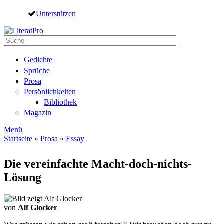
Direkt zum Inhalt
Unterstützen
Suche
Suchformular
Gedichte
Sprüche
Prosa
Persönlichkeiten
Bibliothek
Magazin
Menü
Startseite
»
Prosa
»
Essay
Sie sind hier
Die vereinfachte Macht-doch-nichts-
Lösung
von
Alf Glocker