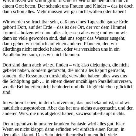
Was müssen wir schon groß forschen?! Wir brauchen doch nur zu
einem Gott beten. Der schenkt uns Frauen und Kinder – das ist doch
dann schon alles. Mehr müssen wir gar nicht wollen oder haben!
Wir werden so fruchtbar sein, daß uns eines Tages die ganze Erde
gehört! Dort, auf der Erde – das ist der Ort, der vor dem Himmel
kommt – holzen wir dann alles ab, essen alles weg und wenn wir
dann so viele geworden sind, daß uns sogar das Wasser ausgeht,
dann gehen wir einfach auf einen anderen Planeten, den wir
allerdings nicht entdeckt haben, oder wir verziehen uns in ein
Paralleluniversum, das wir nicht kennen.
Dort sind dann auch wir zu finden – wir, also diejenigen, die nicht
gebetet haben, sondern geforscht, die nicht alles kaputt gemacht,
sondern die Ressourcen umsichtig verwaltet haben: alles was uns
die Schöpfung gab … in einem dieser unzähligen Paralleluniversen,
wo die Behinderten nicht behindert und die Unglücklichen glücklich
sind.
Im wahren Leben, in dem Universum, das uns bekannt ist, sind wir
natürlich ausgestorben. Aber das hat uns nichts ausgemacht, und den
anderen Wirs, die uns abgelöst haben, sowieso überhaupt nichts.
Denn irgendwo in unserer kranken Fantasie wird alles gut. Klar:
Wenn es nicht klappt, dann erfinden wir einfach einen Raum, in
dem alles klappt. Das Sein bietet theoretisch unendlich viele