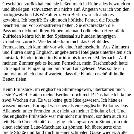
Geschäften zurückhaltend, sie ließen mich in Ruhe alles bewundern
und überlegen, schwatzten mir nichts auf. Angetan war ich von den
portugiesischen LKW-Fahrern. Von Berlin war ich anderes
gewöhnt. Ich begriff: Es gibt noch höfliche Fahrer, die Regeln
beachten und vor Zebrastreifen halten. Sie erschreckten die
Passanten nicht mit ihren Hupen, niemand erlitt einen Herzinfarkt.
Zufrieden kehrte ich in den Speisesaal zu hundert hungrigen
Urlaubern zurück. Wieder überkam mich das Gefühl des
Fremdseins, ich kam mir vor wie eine Außenseiterin. Aus Zimmern
und Fluren drang Englisch, angeheiterte Hotelgäste unterhielten sich
lautstark, Kinder tobten im Korridor bis kurz vor Mitternacht. Auf
meinem Zimmer gab es keinen Fernseher, mein Taschenbuch hatte
ich längst im Flugzeug und am Strand ausgelesen. Was sollte ich
tun, während ich darauf wartete, dass die Kinder erschöpft in die
Betten fielen.
Beim Frühstück, im englischen Stimmengewirr, überkamen mich
erste Zweifel. Hatten meine Berliner doch recht? Das halte ich keine
zwei Wochen aus. Es war keine gute Idee gewesen. Ich hätte es
wissen müssen, Portugal war ehemals eine englische Kolonie. Das
Alleinsein unter Fremden trug nicht zu meiner Erholung bei. Und
das englische Frühstück war mir nicht nur fremd, sondern auch zu
fett. Nach Omelett mit Toast ging ich langsam zum Strand, um mir
einen schönen Latte-Macchiato zu gönnen. Ich überquerte eine
breite Straße und fand mich in einer schmalen Gasse wieder. Außer