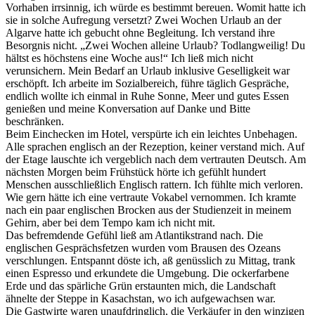
Vorhaben irrsinnig, ich würde es bestimmt bereuen. Womit hatte ich
sie in solche Aufregung versetzt? Zwei Wochen Urlaub an der
Algarve hatte ich gebucht ohne Begleitung. Ich verstand ihre
Besorgnis nicht. „Zwei Wochen alleine Urlaub? Todlangweilig! Du
hältst es höchstens eine Woche aus!“ Ich ließ mich nicht
verunsichern. Mein Bedarf an Urlaub inklusive Geselligkeit war
erschöpft. Ich arbeite im Sozialbereich, führe täglich Gespräche,
endlich wollte ich einmal in Ruhe Sonne, Meer und gutes Essen
genießen und meine Konversation auf Danke und Bitte
beschränken.
Beim Einchecken im Hotel, verspürte ich ein leichtes Unbehagen.
Alle sprachen englisch an der Rezeption, keiner verstand mich. Auf
der Etage lauschte ich vergeblich nach dem vertrauten Deutsch. Am
nächsten Morgen beim Frühstück hörte ich gefühlt hundert
Menschen ausschließlich Englisch rattern. Ich fühlte mich verloren.
Wie gern hätte ich eine vertraute Vokabel vernommen. Ich kramte
nach ein paar englischen Brocken aus der Studienzeit in meinem
Gehirn, aber bei dem Tempo kam ich nicht mit.
Das befremdende Gefühl ließ am Atlantikstrand nach. Die
englischen Gesprächsfetzen wurden vom Brausen des Ozeans
verschlungen. Entspannt döste ich, aß genüsslich zu Mittag, trank
einen Espresso und erkundete die Umgebung. Die ockerfarbene
Erde und das spärliche Grün erstaunten mich, die Landschaft
ähnelte der Steppe in Kasachstan, wo ich aufgewachsen war.
Die Gastwirte waren unaufdringlich, die Verkäufer in den winzigen