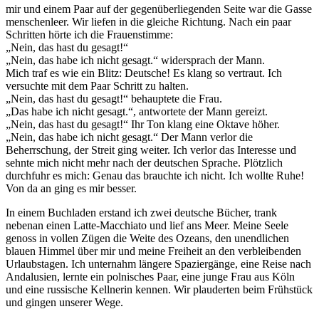
mir und einem Paar auf der gegenüberliegenden Seite war die Gasse
menschenleer. Wir liefen in die gleiche Richtung. Nach ein paar
Schritten hörte ich die Frauenstimme:
„Nein, das hast du gesagt!“
„Nein, das habe ich nicht gesagt.“ widersprach der Mann.
Mich traf es wie ein Blitz: Deutsche! Es klang so vertraut. Ich
versuchte mit dem Paar Schritt zu halten.
„Nein, das hast du gesagt!“ behauptete die Frau.
„Das habe ich nicht gesagt.“, antwortete der Mann gereizt.
„Nein, das hast du gesagt!“ Ihr Ton klang eine Oktave höher.
„Nein, das habe ich nicht gesagt.“ Der Mann verlor die
Beherrschung, der Streit ging weiter. Ich verlor das Interesse und
sehnte mich nicht mehr nach der deutschen Sprache. Plötzlich
durchfuhr es mich: Genau das brauchte ich nicht. Ich wollte Ruhe!
Von da an ging es mir besser.
In einem Buchladen erstand ich zwei deutsche Bücher, trank
nebenan einen Latte-Macchiato und lief ans Meer. Meine Seele
genoss in vollen Zügen die Weite des Ozeans, den unendlichen
blauen Himmel über mir und meine Freiheit an den verbleibenden
Urlaubstagen. Ich unternahm längere Spaziergänge, eine Reise nach
Andalusien, lernte ein polnisches Paar, eine junge Frau aus Köln
und eine russische Kellnerin kennen. Wir plauderten beim Frühstück
und gingen unserer Wege.