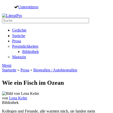
Direkt zum Inhalt
Unterstützen
Suche
Suchformular
Gedichte
Sprüche
Prosa
Persönlichkeiten
Bibliothek
Magazin
Menü
Startseite
»
Prosa
»
Biografien / Autobiografien
Sie sind hier
Wie ein Fisch im Ozean
von
Lena Kelm
Bibliothek
Kollegen und Freunde, alle warnten mich, sie fanden mein