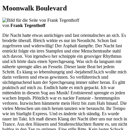
Moonwalk Boulevard
von
Frank Tegenthoff
Die Nacht hatte etwas anrüchiges und fast orientalisches an sich. Es
brodelte überall. Bleich wirkte es nur im Neonlicht. Schon fast
zugefroren und widerwillig! Der Asphalt dampfte. Der Nacht fast
entrückt folgte ein irres Stampfen und eine Menschentraube stahl
sich davon. Von irgendwo her schnippte ein grooviger Rhythmus
und ich hörte dazu einen Sprechgesang. Was sich da langsam mir
näherte sprengte alles an Fesseln. Dieser laute Beat bei jedem
Schritt. Es klang so lebenshungrig und -bejahend!Ja,ich wollte mich
darin verlieren und etwas gewinnen. So verführerisch und
süchtigmachend kam der Sprechgesang immer näher heran. Es glitt
praktisch auf mich zu. Endlich hatte es mich gepackt. Ich war
mittendrin in diesem Sog aus Musik! Erotisierend sprengte es jeden
wachen Impuls. Plötzlich war es nackte Fantasie - hemmungslos
verloren. Inzwischen hämmerte mein Herz bis zum Hals hinauf. Die
vielen Menschen um mich herum tanzten wie berauscht. Ihr Tempo
wie im Starlight Express. Und es änderte sich ständig. Es wurde
rauer im Takt. Ich maß diesen Klang der Nacht über uns nur noch in
Trance. Aus den Häusern und Straßenschluchten flutete es, um nicht
haltlos in den Tag zu strömen. Eine stille Bitte. Kein lauter Schock.