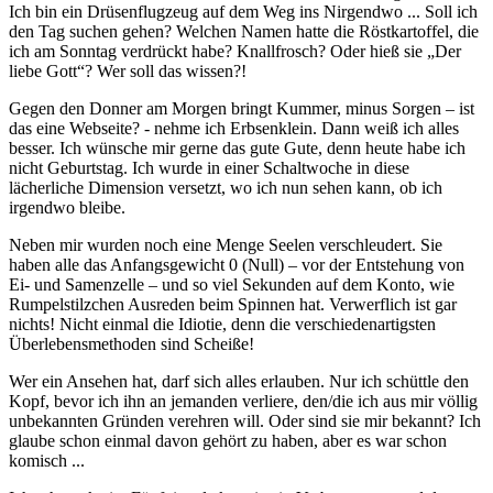
Ich bin ein Drüsenflugzeug auf dem Weg ins Nirgendwo ... Soll ich
den Tag suchen gehen? Welchen Namen hatte die Röstkartoffel, die
ich am Sonntag verdrückt habe? Knallfrosch? Oder hieß sie „Der
liebe Gott“? Wer soll das wissen?!
Gegen den Donner am Morgen bringt Kummer, minus Sorgen – ist
das eine Webseite? - nehme ich Erbsenklein. Dann weiß ich alles
besser. Ich wünsche mir gerne das gute Gute, denn heute habe ich
nicht Geburtstag. Ich wurde in einer Schaltwoche in diese
lächerliche Dimension versetzt, wo ich nun sehen kann, ob ich
irgendwo bleibe.
Neben mir wurden noch eine Menge Seelen verschleudert. Sie
haben alle das Anfangsgewicht 0 (Null) – vor der Entstehung von
Ei- und Samenzelle – und so viel Sekunden auf dem Konto, wie
Rumpelstilzchen Ausreden beim Spinnen hat. Verwerflich ist gar
nichts! Nicht einmal die Idiotie, denn die verschiedenartigsten
Überlebensmethoden sind Scheiße!
Wer ein Ansehen hat, darf sich alles erlauben. Nur ich schüttle den
Kopf, bevor ich ihn an jemanden verliere, den/die ich aus mir völlig
unbekannten Gründen verehren will. Oder sind sie mir bekannt? Ich
glaube schon einmal davon gehört zu haben, aber es war schon
komisch ...