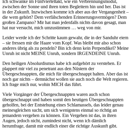
Ich schwanke im Fünfvierteltakt, wie ein Verbrennungsmodul,
zwischen der Sonne und ihren toten Begleitern hin und her. Das ist
in der Zukunft. Inzwischen komme ich aber aus der Vergangenheit –
die wem gehört? Dem verfälschenden Erinnerungsvermögen? Dem
großen Zampano? Mir hat man jedenfalls nichts davon gesagt, man
hat nur versucht, mich umzustimmen … weg von mir.
Leider werde ich der Schritte kaum gewahr, die in der Sanduhr eiern
– sie fressen mir die Haare vom Kopf. Was bleibt mir also schon
anderes übrig als zu pendeln? Bin ich denn kein Perpendikel? Meine
Unruh ist nicht MEINE Unruh, sondern IRGENDEINE Unruh.
Den heiligen Absolurdismus habe ich aufgehört zu verstehen. Er
plappert mir viel zu penetrant aus den Nüstern der
Übergeschnappten, die mich für übergeschnappt halten. Aber das ist
noch gar nichts – demnächst wollen sie auch noch die Welt regieren.
Ich frage mich nur, wohin MICH das führt.
Viele Vorgänger der Übergeschnappten waren auch schon
übergeschnappt und haben somit den heutigen Übergeschnappten
geholfen, bei der Entstehung eines Schlamassels, das leider genau
meinesgleichen sucht, um sich wenigstens einmal so richtig an
jemandem vergehen zu können. Ein Vergehen ist das, in ihren
Augen, jedoch nicht, zumindest nicht, wenn ich dämlich
herumfrage, damit mir endlich einer die richtige Auskunft gibt.