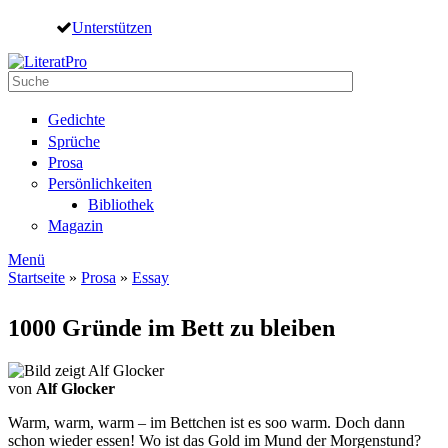
Direkt zum Inhalt
Unterstützen
Suche
Suchformular
Gedichte
Sprüche
Prosa
Persönlichkeiten
Bibliothek
Magazin
Menü
Startseite
»
Prosa
»
Essay
Sie sind hier
1000 Gründe im Bett zu bleiben
von
Alf Glocker
Warm, warm, warm – im Bettchen ist es soo warm. Doch dann
schon wieder essen! Wo ist das Gold im Mund der Morgenstund?