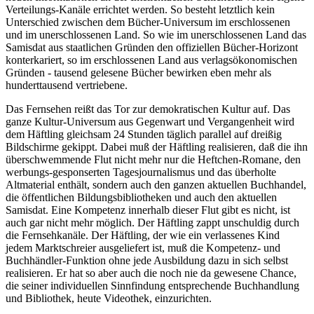
Verteilungs-Kanäle errichtet werden. So besteht letztlich kein
Unterschied zwischen dem Bücher-Universum im erschlossenen
und im unerschlossenen Land. So wie im unerschlossenen Land das
Samisdat aus staatlichen Gründen den offiziellen Bücher-Horizont
konterkariert, so im erschlossenen Land aus verlagsökonomischen
Gründen - tausend gelesene Bücher bewirken eben mehr als
hunderttausend vertriebene.
Das Fernsehen reißt das Tor zur demokratischen Kultur auf. Das
ganze Kultur-Universum aus Gegenwart und Vergangenheit wird
dem Häftling gleichsam 24 Stunden täglich parallel auf dreißig
Bildschirme gekippt. Dabei muß der Häftling realisieren, daß die ihn
überschwemmende Flut nicht mehr nur die Heftchen-Romane, den
werbungs-gesponserten Tagesjournalismus und das überholte
Altmaterial enthält, sondern auch den ganzen aktuellen Buchhandel,
die öffentlichen Bildungsbibliotheken und auch den aktuellen
Samisdat. Eine Kompetenz innerhalb dieser Flut gibt es nicht, ist
auch gar nicht mehr möglich. Der Häftling zappt unschuldig durch
die Fernsehkanäle. Der Häftling, der wie ein verlassenes Kind
jedem Marktschreier ausgeliefert ist, muß die Kompetenz- und
Buchhändler-Funktion ohne jede Ausbildung dazu in sich selbst
realisieren. Er hat so aber auch die noch nie da gewesene Chance,
die seiner individuellen Sinnfindung entsprechende Buchhandlung
und Bibliothek, heute Videothek, einzurichten.