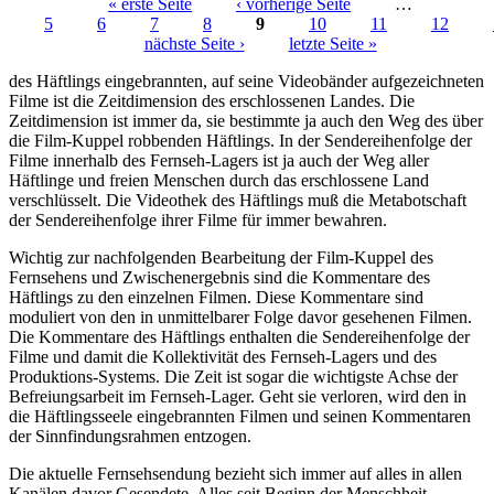
« erste Seite
‹ vorherige Seite
…
5
6
7
8
9
10
11
12
Seiten
nächste Seite ›
letzte Seite »
des Häftlings eingebrannten, auf seine Videobänder aufgezeichneten
Filme ist die Zeitdimension des erschlossenen Landes. Die
Zeitdimension ist immer da, sie bestimmte ja auch den Weg des über
die Film-Kuppel robbenden Häftlings. In der Sendereihenfolge der
Filme innerhalb des Fernseh-Lagers ist ja auch der Weg aller
Häftlinge und freien Menschen durch das erschlossene Land
verschlüsselt. Die Videothek des Häftlings muß die Metabotschaft
der Sendereihenfolge ihrer Filme für immer bewahren.
Wichtig zur nachfolgenden Bearbeitung der Film-Kuppel des
Fernsehens und Zwischenergebnis sind die Kommentare des
Häftlings zu den einzelnen Filmen. Diese Kommentare sind
moduliert von den in unmittelbarer Folge davor gesehenen Filmen.
Die Kommentare des Häftlings enthalten die Sendereihenfolge der
Filme und damit die Kollektivität des Fernseh-Lagers und des
Produktions-Systems. Die Zeit ist sogar die wichtigste Achse der
Befreiungsarbeit im Fernseh-Lager. Geht sie verloren, wird den in
die Häftlingsseele eingebrannten Filmen und seinen Kommentaren
der Sinnfindungsrahmen entzogen.
Die aktuelle Fernsehsendung bezieht sich immer auf alles in allen
Kanälen davor Gesendete. Alles seit Beginn der Menschheit