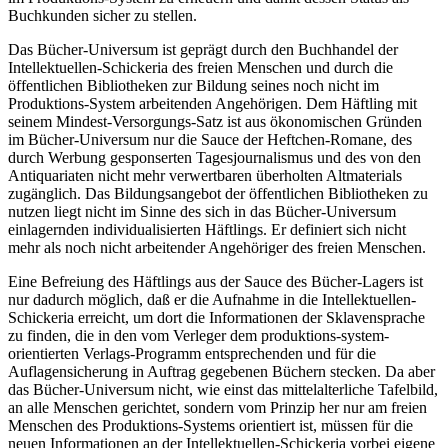
Buchkunden sicher zu stellen.
Das Bücher-Universum ist geprägt durch den Buchhandel der
Intellektuellen-Schickeria des freien Menschen und durch die
öffentlichen Bibliotheken zur Bildung seines noch nicht im
Produktions-System arbeitenden Angehörigen. Dem Häftling mit
seinem Mindest-Versorgungs-Satz ist aus ökonomischen Gründen
im Bücher-Universum nur die Sauce der Heftchen-Romane, des
durch Werbung gesponserten Tagesjournalismus und des von den
Antiquariaten nicht mehr verwertbaren überholten Altmaterials
zugänglich. Das Bildungsangebot der öffentlichen Bibliotheken zu
nutzen liegt nicht im Sinne des sich in das Bücher-Universum
einlagernden individualisierten Häftlings. Er definiert sich nicht
mehr als noch nicht arbeitender Angehöriger des freien Menschen.
Eine Befreiung des Häftlings aus der Sauce des Bücher-Lagers ist
nur dadurch möglich, daß er die Aufnahme in die Intellektuellen-
Schickeria erreicht, um dort die Informationen der Sklavensprache
zu finden, die in den vom Verleger dem produktions-system-
orientierten Verlags-Programm entsprechenden und für die
Auflagensicherung in Auftrag gegebenen Büchern stecken. Da aber
das Bücher-Universum nicht, wie einst das mittelalterliche Tafelbild,
an alle Menschen gerichtet, sondern vom Prinzip her nur am freien
Menschen des Produktions-Systems orientiert ist, müssen für die
neuen Informationen an der Intellektuellen-Schickeria vorbei eigene