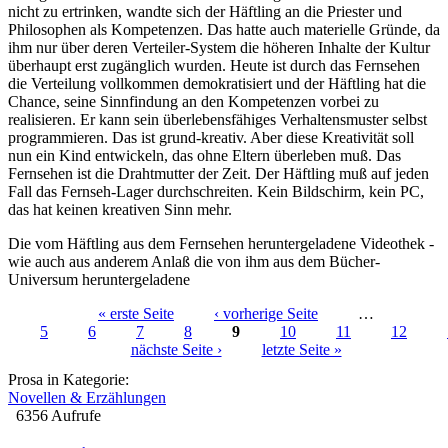
nicht zu ertrinken, wandte sich der Häftling an die Priester und
Philosophen als Kompetenzen. Das hatte auch materielle Gründe, da
ihm nur über deren Verteiler-System die höheren Inhalte der Kultur
überhaupt erst zugänglich wurden. Heute ist durch das Fernsehen
die Verteilung vollkommen demokratisiert und der Häftling hat die
Chance, seine Sinnfindung an den Kompetenzen vorbei zu
realisieren. Er kann sein überlebensfähiges Verhaltensmuster selbst
programmieren. Das ist grund-kreativ. Aber diese Kreativität soll
nun ein Kind entwickeln, das ohne Eltern überleben muß. Das
Fernsehen ist die Drahtmutter der Zeit. Der Häftling muß auf jeden
Fall das Fernseh-Lager durchschreiten. Kein Bildschirm, kein PC,
das hat keinen kreativen Sinn mehr.
Die vom Häftling aus dem Fernsehen heruntergeladene Videothek -
wie auch aus anderem Anlaß die von ihm aus dem Bücher-
Universum heruntergeladene
« erste Seite
‹ vorherige Seite
…
5
6
7
8
9
10
11
12
Seiten
nächste Seite ›
letzte Seite »
Prosa in Kategorie:
Novellen & Erzählungen
6356 Aufrufe