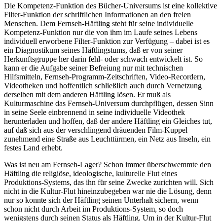
Die Kompetenz-Funktion des Bücher-Universums ist eine kollektive
Filter-Funktion der schriftlichen Informationen an den freien
Menschen. Dem Fernseh-Häftling steht für seine individuelle
Kompetenz-Funktion nur die von ihm im Laufe seines Lebens
individuell erworbene Filter-Funktion zur Verfügung – dabei ist es
ein Diagnostikum seines Häftlingstums, daß er von seiner
Herkunftsgruppe her darin fehl- oder schwach entwickelt ist. So
kann er die Aufgabe seiner Befreiung nur mit technischen
Hilfsmitteln, Fernseh-Programm-Zeitschriften, Video-Recordern,
Videotheken und hoffentlich schließlich auch durch Vernetzung
derselben mit dem anderen Häftling lösen. Er muß als
Kulturmaschine das Fernseh-Universum durchpflügen, dessen Sinn
in seine Seele einbrennend in seine individuelle Videothek
herunterladen und hoffen, daß der andere Häftling ein Gleiches tut,
auf daß sich aus der verschlingend dräuenden Film-Kuppel
zunehmend eine Straße aus Leuchttürmen, ein Netz aus Inseln, ein
festes Land erhebt.
Was ist neu am Fernseh-Lager? Schon immer überschwemmte den
Häftling die religiöse, ideologische, kulturelle Flut eines
Produktions-Systems, das ihn für seine Zwecke zurichten will. Sich
nicht in die Kultur-Flut hineinzubegeben war nie die Lösung, denn
nur so konnte sich der Häftling seinen Unterhalt sichern, wenn
schon nicht durch Arbeit im Produktions-System, so doch
wenigstens durch seinen Status als Häftling. Um in der Kultur-Flut