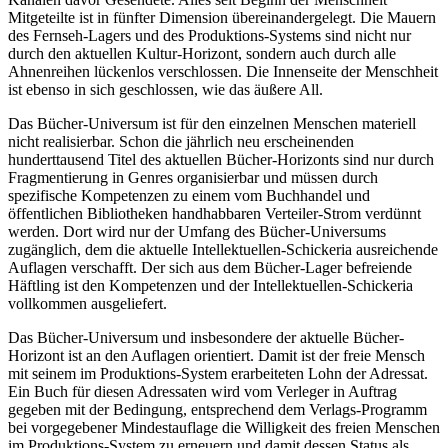
Mitgeteilte ist in fünfter Dimension übereinandergelegt. Die Mauern
des Fernseh-Lagers und des Produktions-Systems sind nicht nur
durch den aktuellen Kultur-Horizont, sondern auch durch alle
Ahnenreihen lückenlos verschlossen. Die Innenseite der Menschheit
ist ebenso in sich geschlossen, wie das äußere All.
Das Bücher-Universum ist für den einzelnen Menschen materiell
nicht realisierbar. Schon die jährlich neu erscheinenden
hunderttausend Titel des aktuellen Bücher-Horizonts sind nur durch
Fragmentierung in Genres organisierbar und müssen durch
spezifische Kompetenzen zu einem vom Buchhandel und
öffentlichen Bibliotheken handhabbaren Verteiler-Strom verdünnt
werden. Dort wird nur der Umfang des Bücher-Universums
zugänglich, dem die aktuelle Intellektuellen-Schickeria ausreichende
Auflagen verschafft. Der sich aus dem Bücher-Lager befreiende
Häftling ist den Kompetenzen und der Intellektuellen-Schickeria
vollkommen ausgeliefert.
Das Bücher-Universum und insbesondere der aktuelle Bücher-
Horizont ist an den Auflagen orientiert. Damit ist der freie Mensch
mit seinem im Produktions-System erarbeiteten Lohn der Adressat.
Ein Buch für diesen Adressaten wird vom Verleger in Auftrag
gegeben mit der Bedingung, entsprechend dem Verlags-Programm
bei vorgegebener Mindestauflage die Willigkeit des freien Menschen
im Produktions-System zu erneuern und damit dessen Status als