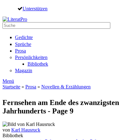
Direkt zum Inhalt
Unterstützen
Suche
Suchformular
Gedichte
Sprüche
Prosa
Persönlichkeiten
Bibliothek
Magazin
Menü
Startseite
»
Prosa
»
Novellen & Erzählungen
Sie sind hier
Fernsehen am Ende des zwanzigsten
Jahrhunderts - Page 9
von
Karl Hausruck
Bibliothek