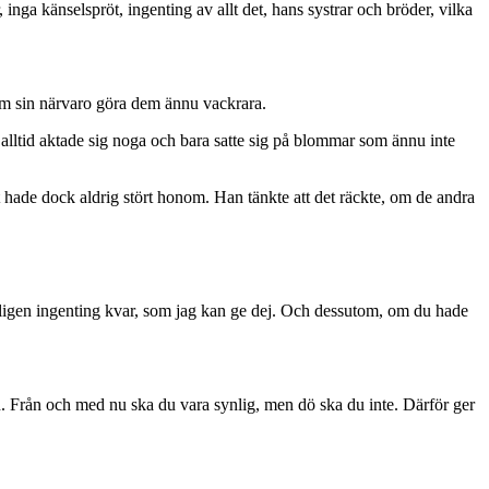
, inga känselspröt, ingenting av allt det, hans systrar och bröder, vilka
nom sin närvaro göra dem ännu vackrara.
n alltid aktade sig noga och bara satte sig på blommar som ännu inte
Det hade dock aldrig stört honom. Han tänkte att det räckte, om de andra
verkligen ingenting kvar, som jag kan ge dej. Och dessutom, om du hade
n. Från och med nu ska du vara synlig, men dö ska du inte. Därför ger