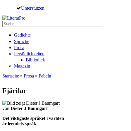
Direkt zum Inhalt
Unterstützen
Suche
Suchformular
Gedichte
Sprüche
Prosa
Persönlichkeiten
Bibliothek
Magazin
Startseite
»
Prosa
»
Fabeln
Sie sind hier
Fjärilar
von
Dieter J Baumgart
Det viktigaste språket i världen
är leendets språk