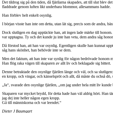
Det tildrog sig på den tiden, då fjärilarna skapades, att till slut blev 
fladdrade genom luften likt underbara blommor, allesammans hadde.
Han förblev helt enkelt osynlig.
I början visste han inte om detta, utan lät sig, precis som de andra,
Dock slutligen en dag upptäckte han, att ingen lade märke till honom. I
var upptagna. Ty och det kunde ju inte han veta, dem andra såg honom
Då förstod han, att han var osynlig. Egentligen skulle han kunnat upptä
såg hans skönhet, han behövde inte se dem.
Men det faktum, att han inte var synlig för någon bedrövade honom 
Han flög raka vägen till skaparen av allt liv och beklagade sig bittert.
Denne betraktade den osynlige fjärilen länge och väl, och sa slutligen
en kropp, och vingar, och känselspröt och allt, då måste du ochså dö, 
„Ja“, svarade den osynlige fjärilen, „om jag under hela mitt liv kunde b
Skaparen var mycket brydd, för detta hade han väl aldrig hört. Han tä
jag dej inte heller någon egen kropp.
Gå till människorna och var leendet.“
Dieter J Baumgart