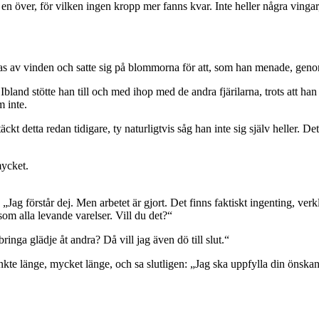
det en över, för vilken ingen kropp mer fanns kvar. Inte heller några vingar
 bäras av vinden och satte sig på blommorna för att, som han menade, ge
bland stötte han till och med ihop med de andra fjärilarna, trots att ha
 inte.
ckt detta redan tidigare, ty naturligtvis såg han inte sig själv heller. 
mycket.
: „Jag förstår dej. Men arbetet är gjort. Det finns faktiskt ingenting, 
som alla levande varelser. Vill du det?“
ringa glädje åt andra? Då vill jag även dö till slut.“
nkte länge, mycket länge, och sa slutligen: „Jag ska uppfylla din önska