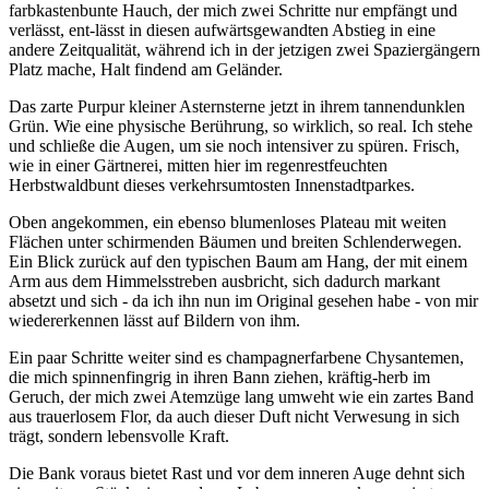
farbkastenbunte Hauch, der mich zwei Schritte nur empfängt und
verlässt, ent-lässt in diesen aufwärtsgewandten Abstieg in eine
andere Zeitqualität, während ich in der jetzigen zwei Spaziergängern
Platz mache, Halt findend am Geländer.
Das zarte Purpur kleiner Asternsterne jetzt in ihrem tannendunklen
Grün. Wie eine physische Berührung, so wirklich, so real. Ich stehe
und schließe die Augen, um sie noch intensiver zu spüren. Frisch,
wie in einer Gärtnerei, mitten hier im regenrestfeuchten
Herbstwaldbunt dieses verkehrsumtosten Innenstadtparkes.
Oben angekommen, ein ebenso blumenloses Plateau mit weiten
Flächen unter schirmenden Bäumen und breiten Schlenderwegen.
Ein Blick zurück auf den typischen Baum am Hang, der mit einem
Arm aus dem Himmelsstreben ausbricht, sich dadurch markant
absetzt und sich - da ich ihn nun im Original gesehen habe - von mir
wiedererkennen lässt auf Bildern von ihm.
Ein paar Schritte weiter sind es champagnerfarbene Chysantemen,
die mich spinnenfingrig in ihren Bann ziehen, kräftig-herb im
Geruch, der mich zwei Atemzüge lang umweht wie ein zartes Band
aus trauerlosem Flor, da auch dieser Duft nicht Verwesung in sich
trägt, sondern lebensvolle Kraft.
Die Bank voraus bietet Rast und vor dem inneren Auge dehnt sich