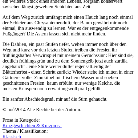
ein weiteres Stück eines anderen Lebens, sorgsam konserviert
zwischen längst gewebten Schichten aus Zeit.
Auf dem Weg zurück umfängt mich einen Hauch lang noch einmal
der Schleier aus Chrysantemenduft, der Baum gewährt mir noch
einmal, ihn auswendig zu lernen. War es der entgegenkommende
Fußgänger? Die Astern lassen sich nicht mehr finden.
Die Dahlien, ein paar Stufen tiefer, wehen immer noch über den
Weg und kurz vor den letzten Stufen treiben die Fresien ihr
frühlingshaftes Verwirrspiel mit meinem Geruchssinn: Hier sind sie,
deutlich frühlingsgrün und zu dem Sonnengelb jetzt auch zartlila
angehaucht - eine Stufe weiter duftet regensatt-erdig der
Blätterherbst - einen Schritt zurück: Wieder stehe ich mitten in einer
Gärtnerei voller Zinnkübel mit frischem Wasser und soeben
geschnittenen Fresien, kaum erblüht, nur wenige Kelche, die
meisten Knospen noch erwartungsvoll prall gefüllt.
Ein sanfter Abschiedsgruß, mir auf die Stirn gehaucht.
© noé/2014 Alle Rechte bei der Autorin.
Prosa in Kategorie:
Kurzgeschichten & Kurzprosa
Thema / Klassifikation:
Klassisch