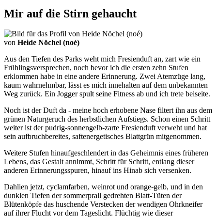
Mir auf die Stirn gehaucht
von
Heide Nöchel (noé)
Aus den Tiefen des Parks weht mich Fresienduft an, zart wie ein
Frühlingsversprechen, noch bevor ich die ersten zehn Stufen
erklommen habe in eine andere Erinnerung. Zwei Atemzüge lang,
kaum wahrnehmbar, lässt es mich innehalten auf dem unbekannten
Weg zurück. Ein Jogger spult seine Fitness ab und ich trete beiseite.
Noch ist der Duft da - meine hoch erhobene Nase filtert ihn aus dem
grünen Naturgeruch des herbstlichen Aufstiegs. Schon einen Schritt
weiter ist der pudrig-sonnengelb-zarte Fresienduft verweht und hat
sein aufbruchbereites, saftenergetisches Blattgrün mitgenommen.
Weitere Stufen hinaufgeschlendert in das Geheimnis eines früheren
Lebens, das Gestalt annimmt, Schritt für Schritt, entlang dieser
anderen Erinnerungsspuren, hinauf ins Hinab sich versenken.
Dahlien jetzt, cyclamfarben, weinrot und orange-gelb, und in den
dunklen Tiefen der sommerprall gedrehten Blatt-Tüten der
Blütenköpfe das huschende Verstecken der wendigen Ohrkneifer
auf ihrer Flucht vor dem Tageslicht. Flüchtig wie dieser