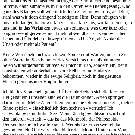
nun vollends zu fantasieren: betrüge der Betrug jetzt eine bestimmte
Summe, dann summte es mir in den Ohren wie Bienengesang. Und
ganz des Klanges voll wüsste ich doch zu gerne wer uns, als Dieb,
stahl was wir doch dringend benötigten: Hirn. Denn nötigten wir
uns nicht länger, träten wir kürzer…mal kurz aus, wir kehrten ein, in
uns und in das Verlangen etwas zu verlangen, was über kurz oder
lang notwendigerweise nicht mehr abwendbar ist, wenn wir über
Leben und Überleben hinwegstürben als Un-Art, als Avatar der
Unart oder mehr als Patient?
Keine Wortspiele mehr, auch kein Spielen mit Worten, nur ein Ziel
ohne Worte im Sackbahnhof des Verstehens um aufzuträumen.
Seien wir aufgeräumt: räumen wir nicht nur ab, sondern ein, denn
sonst stehen wir außerhalb unserer Selbst, ohne Einlass zu
bekommen, weder in die ewige Seligkeit, noch in das gesunde
Fleisch gemeinsamer Empfindungen…
Ich bin ins Straucheln geraten! Über mir drehen sich die Kronen.
Bei genauem Hinsehen sind es die Baumkronen. Affen springen
darin herum. Meine Augen brennen, meine Ohren schmerzen, meine
Sinne spielen – einschließlich dem sechsten - verrückt! Ich
schwanke wie auf hoher See. Mein Gleichgewichtssinn wird mit
den anderen verrückt – das ist das Monopoly der Philosophie.
Denken bis die Schwarte kracht! Wer als Erster verzweifelt hat
gewonnen: ein One way ticket hinter den Mond. Hinter den Mond