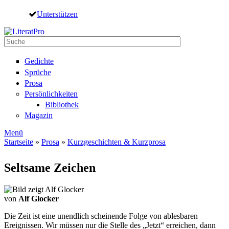
Direkt zum Inhalt
Unterstützen
Suche
Suchformular
Gedichte
Sprüche
Prosa
Persönlichkeiten
Bibliothek
Magazin
Menü
Startseite
»
Prosa
»
Kurzgeschichten & Kurzprosa
Sie sind hier
Seltsame Zeichen
von
Alf Glocker
Die Zeit ist eine unendlich scheinende Folge von ablesbaren
Ereignissen. Wir müssen nur die Stelle des „Jetzt“ erreichen, dann