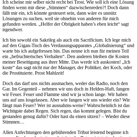
Ich scheine mir selber nicht recht bei Trost. Wie soll ich eine Lösung
finden wenn mir diese „Stimmen“ dazwischenreden?! Doch dann
fällt mir ein, ich könnte gesteuert sein, dann wäre es unnütz
Lösungen zu suchen, weil sie ohnehin von anderen für mich
gefunden werden. „Helfer der Obrigkeit haben’s eben leicht“ sagt
irgendwer.
Ich bin sowohl ein Sakrileg als auch ein Sacrificium. Ich lege mich
auf den Gigan-Tisch des Verdauungsapparates „Globalisierung“ und
warte bis ich aufgefressen bin. Das nenne ich nun für meinen Teil
ein „befruchterisches Verhalten“. Den anderen bleiben die Kosten
meiner Beseitigung aus ihrer Mitte. Das werde ich auskosten! „Ich
koste“ das sagt nicht nur der Manager, der Politiker, der Koch, oder
die Prostituierte. Prost Mahlzeit!
Doch das darf uns nichts ausmachen, weder das Radio, noch den
Gar. Im Gegenteil – nehmen wir uns doch in Helden-Haft, fangen
wir Feuer. Feuer und Flamme sind wir ja schon lange. Wir haben
uns auf uns losgelassen. Aber wie fangen wir uns wieder ein? Wie
fängt man Feuer? Wer ist ausnahms-weise? Wahrscheinlich ist das
Wichtigste dabei Regen. Sich regen, das kommt gelegen. Bist du
gestanden genug dafür? Oder hast du einen sitzen? – Wieder diese
Stimmen…
Allen Anfechtungen den gebührenden Tribut leistend beginne ich