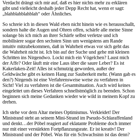
Verdacht drängt sich mir auf, daß es hier nichts mehr zu erklären
gibt und vielleicht deshalb jeder Depp Recht hat, wenn er sagt:
„blahblahblahblah“ oder Ähnliches.
So schreie ich in diesen Wald eben nicht hinein wie es herausschallt,
sondern halte die Augen und Ohren offen, schärfe alle meine Sinne
solange bis ich mich an ihrer Schärfe selbst verletze und ich
mobilisiere sogar den sechsten Sinn um wenigstens am Rande
intuitiv mitzubekommen, daß in Wahrheit etwas vor sich geht das
die Wahrheit nicht ist. Ich bin auf der Suche und gehe mit kleinen
Schritten ins Nirgendwo. Lockt mich ein Vögelchen? Laust mich
der Affe? Oder läuft mir eine Laus über die saure Leber? Es ist
Kakerlaken-Zeit! Alles ist schmutzig geworden, außer der
Geldwäsche gibt es keinen Hang zur Sauberkeit mehr. (Wann gab es
den?) Nirgends ist eine Verfahrensweise weise zu verfahren in
Sicht! Viel zu verfahren ist die Gesamtsituation. Auch wird keines
eingeleitet um dieses Verfahren schnellstmöglich zu beenden. Schon
beginnen sich meine Gedanken wieder wie wild in meinem Kopf zu
drehen.
Ich stehe vor dem Altar meines Optimismus. Verkleidet! Der
Ministrand steht an seinem Mini-Strand im Pseudo-Schlaraffenland
und denkt…der Pöbel reagiert auf eklatante Probleme doch immer
nur mit einer verstärkten Fortpflanzungsrate. Er ist kreativ! Der
Ministrand und der Pöbel. Was für ein Schwachsinn ist das denn?