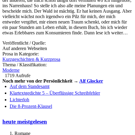
der anderen, die mich schon längst dort vermuten wo ich hingehöre,
ins Narrenhaus! So stelle ich also alle meine Planungen ein und
bescheide mich. Der Wald ist mächtig. Er hat keinen Ausgang. Aber
vielleicht wächst noch irgendwo ein Pilz für mich, der mich
entweder vergiftet, mir einen neuen Traum schenkt, oder mich für
ein paar Stunden am Leben erhält, in diesem Buch, bis ich wieder
etwas Erlebbares zum Konsumieren finde. Dann lese ich weiter…
Veröffentlicht / Quelle:
Auf anderen Webseiten
Prosa in Kategorie:
Kurzgeschichten & Kurzprosa
Thema / Klassifikation:
Moderne
1719 Aufrufe
Noch mehr von der Persönlichkeit →
Alf Glocker
Auf dem Standesamt
Klartextgedichte 5 – Überflüssige Schreibfehler
Lichterloh
Die 8-Prozent-Klausel
heute meistgelesen
Romane