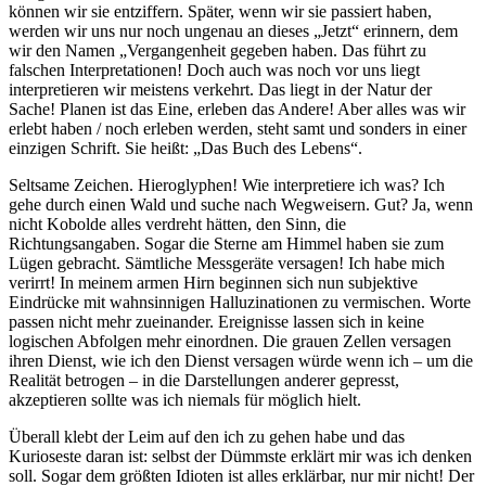
können wir sie entziffern. Später, wenn wir sie passiert haben,
werden wir uns nur noch ungenau an dieses „Jetzt“ erinnern, dem
wir den Namen „Vergangenheit gegeben haben. Das führt zu
falschen Interpretationen! Doch auch was noch vor uns liegt
interpretieren wir meistens verkehrt. Das liegt in der Natur der
Sache! Planen ist das Eine, erleben das Andere! Aber alles was wir
erlebt haben / noch erleben werden, steht samt und sonders in einer
einzigen Schrift. Sie heißt: „Das Buch des Lebens“.
Seltsame Zeichen. Hieroglyphen! Wie interpretiere ich was? Ich
gehe durch einen Wald und suche nach Wegweisern. Gut? Ja, wenn
nicht Kobolde alles verdreht hätten, den Sinn, die
Richtungsangaben. Sogar die Sterne am Himmel haben sie zum
Lügen gebracht. Sämtliche Messgeräte versagen! Ich habe mich
verirrt! In meinem armen Hirn beginnen sich nun subjektive
Eindrücke mit wahnsinnigen Halluzinationen zu vermischen. Worte
passen nicht mehr zueinander. Ereignisse lassen sich in keine
logischen Abfolgen mehr einordnen. Die grauen Zellen versagen
ihren Dienst, wie ich den Dienst versagen würde wenn ich – um die
Realität betrogen – in die Darstellungen anderer gepresst,
akzeptieren sollte was ich niemals für möglich hielt.
Überall klebt der Leim auf den ich zu gehen habe und das
Kurioseste daran ist: selbst der Dümmste erklärt mir was ich denken
soll. Sogar dem größten Idioten ist alles erklärbar, nur mir nicht! Der