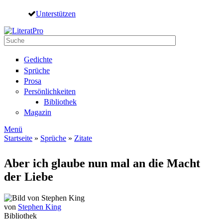
Direkt zum Inhalt
Unterstützen
Suche
Suchformular
Gedichte
Sprüche
Prosa
Persönlichkeiten
Bibliothek
Magazin
Menü
Startseite
»
Sprüche
»
Zitate
Sie sind hier
Aber ich glaube nun mal an die Macht
der Liebe
von
Stephen King
Bibliothek