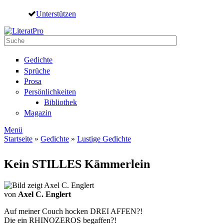
Direkt zum Inhalt
Unterstützen
Suche
Suchformular
Gedichte
Sprüche
Prosa
Persönlichkeiten
Bibliothek
Magazin
Menü
Startseite
»
Gedichte
»
Lustige Gedichte
Sie sind hier
Kein STILLES Kämmerlein
von
Axel C. Englert
Auf meiner Couch hocken DREI AFFEN?!
Die ein RHINOZEROS begaffen?!