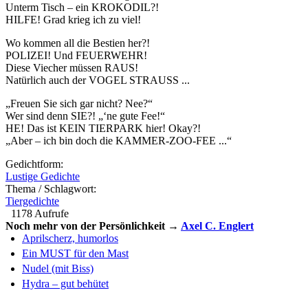
Unterm Tisch – ein KROKODIL?!
HILFE! Grad krieg ich zu viel!
Wo kommen all die Bestien her?!
POLIZEI! Und FEUERWEHR!
Diese Viecher müssen RAUS!
Natürlich auch der VOGEL STRAUSS ...
„Freuen Sie sich gar nicht? Nee?“
Wer sind denn SIE?! „‘ne gute Fee!“
HE! Das ist KEIN TIERPARK hier! Okay?!
„Aber – ich bin doch die KAMMER-ZOO-FEE ...“
Gedichtform:
Lustige Gedichte
Thema / Schlagwort:
Tiergedichte
1178 Aufrufe
Noch mehr von der Persönlichkeit →
Axel C. Englert
Aprilscherz, humorlos
Ein MUST für den Mast
Nudel (mit Biss)
Hydra – gut behütet