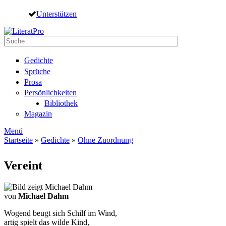
Direkt zum Inhalt
Unterstützen
Suche
Suchformular
Gedichte
Sprüche
Prosa
Persönlichkeiten
Bibliothek
Magazin
Menü
Startseite
»
Gedichte
»
Ohne Zuordnung
Sie sind hier
Vereint
von
Michael Dahm
Wogend beugt sich Schilf im Wind,
artig spielt das wilde Kind,