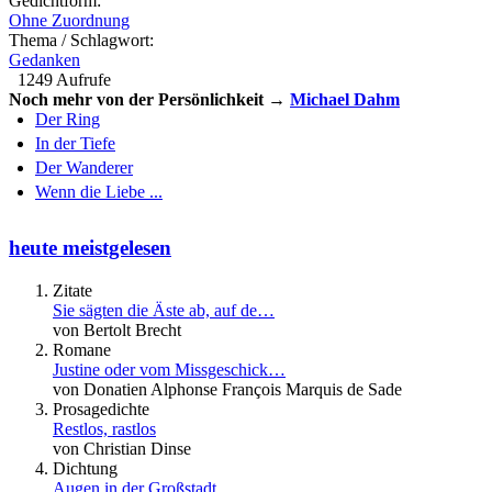
Gedichtform:
Ohne Zuordnung
Thema / Schlagwort:
Gedanken
1249 Aufrufe
Noch mehr von der Persönlichkeit →
Michael Dahm
Der Ring
In der Tiefe
Der Wanderer
Wenn die Liebe ...
heute meistgelesen
Zitate
Sie sägten die Äste ab, auf de…
von Bertolt Brecht
Romane
Justine oder vom Missgeschick…
von Donatien Alphonse François Marquis de Sade
Prosagedichte
Restlos, rastlos
von Christian Dinse
Dichtung
Augen in der Großstadt