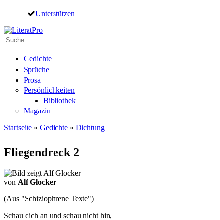
Direkt zum Inhalt
Unterstützen
Suche
Suchformular
Gedichte
Sprüche
Prosa
Persönlichkeiten
Bibliothek
Magazin
Startseite
»
Gedichte
»
Dichtung
Sie sind hier
Fliegendreck 2
von
Alf Glocker
(Aus "Schiziophrene Texte")
Schau dich an und schau nicht hin,