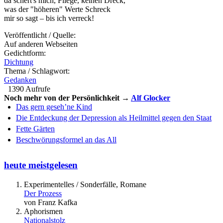
da schert's mich, Fliege, keinen Dreck,
was der "höheren" Werte Schreck
mir so sagt – bis ich verreck!
Veröffentlicht / Quelle:
Auf anderen Webseiten
Gedichtform:
Dichtung
Thema / Schlagwort:
Gedanken
1390 Aufrufe
Noch mehr von der Persönlichkeit →
Alf Glocker
Das gern geseh’ne Kind
Die Entdeckung der Depression als Heilmittel gegen den Staat
Fette Gärten
Beschwörungsformel an das All
heute meistgelesen
Experimentelles / Sonderfälle, Romane
Der Prozess
von Franz Kafka
Aphorismen
Nationalstolz