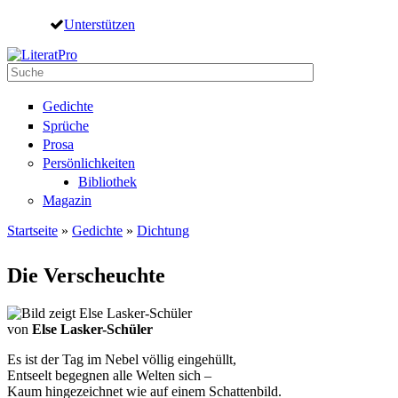
Direkt zum Inhalt
Unterstützen
Suche
Suchformular
Gedichte
Sprüche
Prosa
Persönlichkeiten
Bibliothek
Magazin
Startseite
»
Gedichte
»
Dichtung
Sie sind hier
Die Verscheuchte
von
Else Lasker-Schüler
Es ist der Tag im Nebel völlig eingehüllt,
Entseelt begegnen alle Welten sich –
Kaum hingezeichnet wie auf einem Schattenbild.