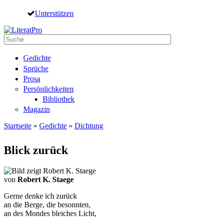
Direkt zum Inhalt
Unterstützen
Suche
Suchformular
Gedichte
Sprüche
Prosa
Persönlichkeiten
Bibliothek
Magazin
Startseite
»
Gedichte
»
Dichtung
Sie sind hier
Blick zurück
von
Robert K. Staege
Gerne denke ich zurück
an die Berge, die besonnten,
an des Mondes bleiches Licht,