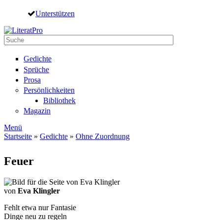
Direkt zum Inhalt
Unterstützen
Suche
Suchformular
Gedichte
Sprüche
Prosa
Persönlichkeiten
Bibliothek
Magazin
Menü
Startseite
»
Gedichte
»
Ohne Zuordnung
Sie sind hier
Feuer
von
Eva Klingler
Fehlt etwa nur Fantasie
Dinge neu zu regeln