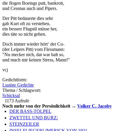
die flogen Boeings putt, bankrott,
und Cessnas auch und Pipers.
Der Pitt bedauerte dies sehr
gab Kurt oft zu verstehen,
ein bessrer Flugstil müsse her,
dies täte so nicht gehen.
Doch immer wieder hört‘ der Co-
(der Leipers Pitt) vom Flessmann:
"Nu mecker nich, dat war halt so,
und mach mir keinen Stress, Mann!"
vcj
Gedichtform:
Lustige Gedichte
Thema / Schlagwort:
Schicksal
1173 Aufrufe
Noch mehr von der Persönlichkeit →
Volker C. Jacoby
DER BASS-TÖLPEL
ZWETTEL UND BURZ:
STEINZEILER
INSELFLIEGERLIMERICK VON 1931