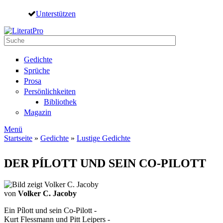
Direkt zum Inhalt
Unterstützen
Suche
Suchformular
Gedichte
Sprüche
Prosa
Persönlichkeiten
Bibliothek
Magazin
Menü
Startseite
»
Gedichte
»
Lustige Gedichte
Sie sind hier
DER PÍLOTT UND SEIN CO-PILOTT
von
Volker C. Jacoby
Ein Pílott und sein Co-Pilott -
Kurt Flessmann und Pitt Leipers -