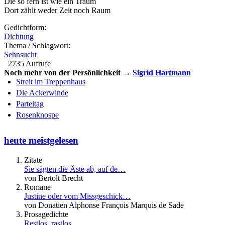
Die so fern ist wie ein Traum
Dort zählt weder Zeit noch Raum
Gedichtform:
Dichtung
Thema / Schlagwort:
Sehnsucht
2735 Aufrufe
Noch mehr von der Persönlichkeit →
Sigrid Hartmann
Streit im Treppenhaus
Die Ackerwinde
Parteitag
Rosenknospe
heute meistgelesen
Zitate
Sie sägten die Äste ab, auf de…
von Bertolt Brecht
Romane
Justine oder vom Missgeschick…
von Donatien Alphonse François Marquis de Sade
Prosagedichte
Restlos, rastlos