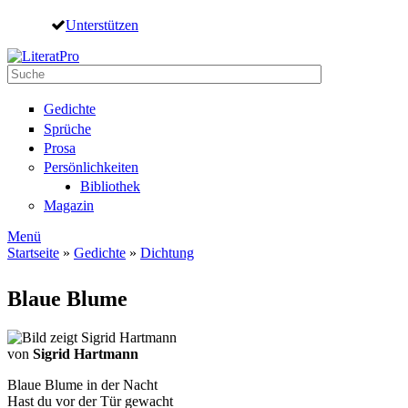
Direkt zum Inhalt
Unterstützen
Suche
Suchformular
Gedichte
Sprüche
Prosa
Persönlichkeiten
Bibliothek
Magazin
Menü
Startseite
»
Gedichte
»
Dichtung
Sie sind hier
Blaue Blume
von
Sigrid Hartmann
Blaue Blume in der Nacht
Hast du vor der Tür gewacht