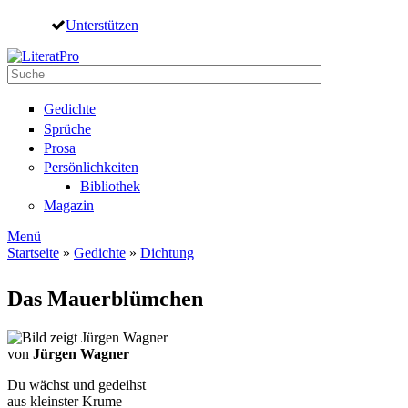
Direkt zum Inhalt
Unterstützen
Suche
Suchformular
Gedichte
Sprüche
Prosa
Persönlichkeiten
Bibliothek
Magazin
Menü
Startseite
»
Gedichte
»
Dichtung
Sie sind hier
Das Mauerblümchen
von
Jürgen Wagner
Du wächst und gedeihst
aus kleinster Krume