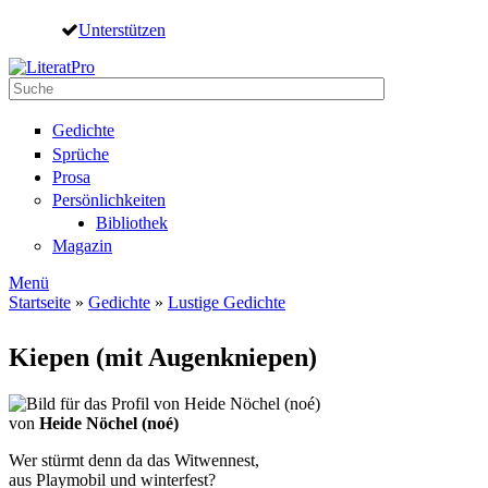
Direkt zum Inhalt
Unterstützen
Suche
Suchformular
Gedichte
Sprüche
Prosa
Persönlichkeiten
Bibliothek
Magazin
Menü
Startseite
»
Gedichte
»
Lustige Gedichte
Sie sind hier
Kiepen (mit Augenkniepen)
von
Heide Nöchel (noé)
Wer stürmt denn da das Witwennest,
aus Playmobil und winterfest?