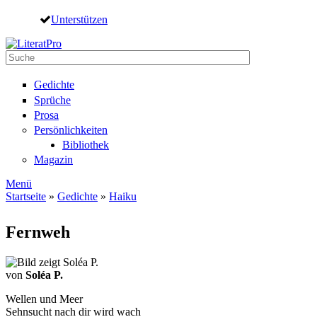
Direkt zum Inhalt
Unterstützen
Suche
Suchformular
Gedichte
Sprüche
Prosa
Persönlichkeiten
Bibliothek
Magazin
Menü
Startseite
»
Gedichte
»
Haiku
Sie sind hier
Fernweh
von
Soléa P.
Wellen und Meer
Sehnsucht nach dir wird wach