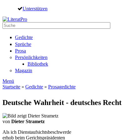
Direkt zum Inhalt
Unterstützen
Suche
Suchformular
Gedichte
Sprüche
Prosa
Persönlichkeiten
Bibliothek
Magazin
Menü
Startseite
»
Gedichte
»
Prosagedichte
Sie sind hier
Deutsche Wahrheit - deutsches Recht
von
Dieter Strametz
Als ich Dienstaufsichtsbeschwerde
erhob beim Gerichtspräsidenten