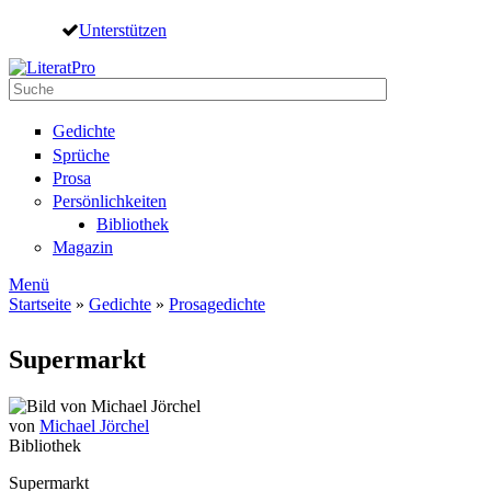
Direkt zum Inhalt
Unterstützen
Suche
Suchformular
Gedichte
Sprüche
Prosa
Persönlichkeiten
Bibliothek
Magazin
Menü
Startseite
»
Gedichte
»
Prosagedichte
Sie sind hier
Supermarkt
von
Michael Jörchel
Bibliothek
Supermarkt