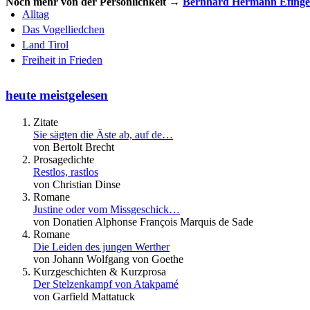
Noch mehr von der Persönlichkeit →
Bernhard Hermann Efinge
Alltag
Das Vogelliedchen
Land Tirol
Freiheit in Frieden
heute meistgelesen
Zitate
Sie sägten die Äste ab, auf de…
von Bertolt Brecht
Prosagedichte
Restlos, rastlos
von Christian Dinse
Romane
Justine oder vom Missgeschick…
von Donatien Alphonse François Marquis de Sade
Romane
Die Leiden des jungen Werther
von Johann Wolfgang von Goethe
Kurzgeschichten & Kurzprosa
Der Stelzenkampf von Atakpamé
von Garfield Mattatuck