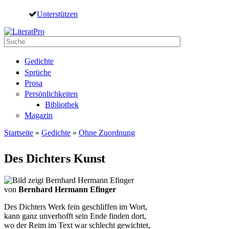
Direkt zum Inhalt
Unterstützen
Suche
Suchformular
Gedichte
Sprüche
Prosa
Persönlichkeiten
Bibliothek
Magazin
Startseite
»
Gedichte
»
Ohne Zuordnung
Sie sind hier
Des Dichters Kunst
von
Bernhard Hermann Efinger
Des Dichters Werk fein geschliffen im Wort,
kann ganz unverhofft sein Ende finden dort,
wo der Reim im Text war schlecht gewichtet,