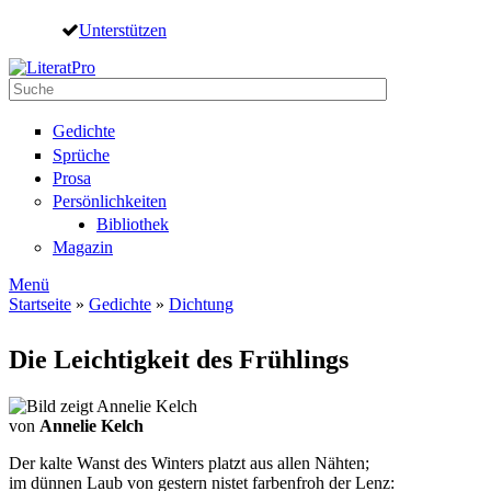
Direkt zum Inhalt
Unterstützen
Suche
Suchformular
Gedichte
Sprüche
Prosa
Persönlichkeiten
Bibliothek
Magazin
Menü
Startseite
»
Gedichte
»
Dichtung
Sie sind hier
Die Leichtigkeit des Frühlings
von
Annelie Kelch
Der kalte Wanst des Winters platzt aus allen Nähten;
im dünnen Laub von gestern nistet farbenfroh der Lenz: