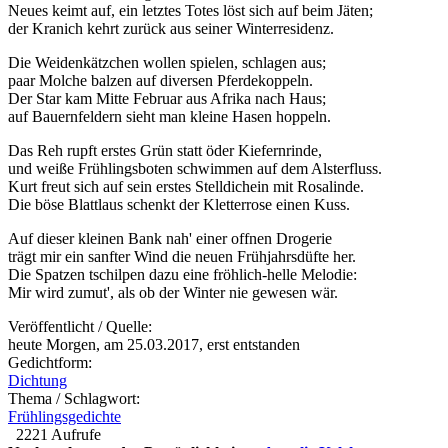
Neues keimt auf, ein letztes Totes löst sich auf beim Jäten;
der Kranich kehrt zurück aus seiner Winterresidenz.
Die Weidenkätzchen wollen spielen, schlagen aus;
paar Molche balzen auf diversen Pferdekoppeln.
Der Star kam Mitte Februar aus Afrika nach Haus;
auf Bauernfeldern sieht man kleine Hasen hoppeln.
Das Reh rupft erstes Grün statt öder Kiefernrinde,
und weiße Frühlingsboten schwimmen auf dem Alsterfluss.
Kurt freut sich auf sein erstes Stelldichein mit Rosalinde.
Die böse Blattlaus schenkt der Kletterrose einen Kuss.
Auf dieser kleinen Bank nah' einer offnen Drogerie
trägt mir ein sanfter Wind die neuen Frühjahrsdüfte her.
Die Spatzen tschilpen dazu eine fröhlich-helle Melodie:
Mir wird zumut', als ob der Winter nie gewesen wär.
Veröffentlicht / Quelle:
heute Morgen, am 25.03.2017, erst entstanden
Gedichtform:
Dichtung
Thema / Schlagwort:
Frühlingsgedichte
2221 Aufrufe