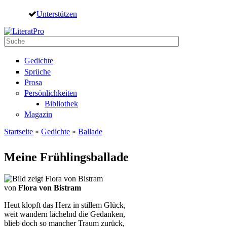
Direkt zum Inhalt
Unterstützen
Suche
Suchformular
Gedichte
Sprüche
Prosa
Persönlichkeiten
Bibliothek
Magazin
Startseite
»
Gedichte
»
Ballade
Sie sind hier
Meine Frühlingsballade
von
Flora von Bistram
Heut klopft das Herz in stillem Glück,
weit wandern lächelnd die Gedanken,
blieb doch so mancher Traum zurück,