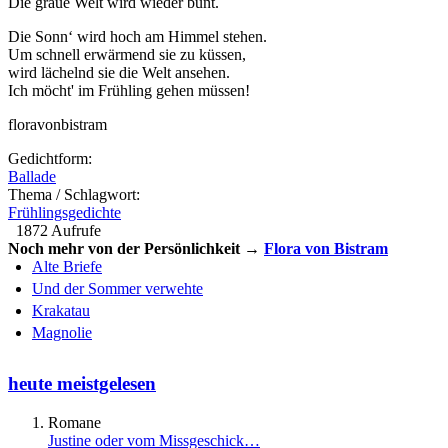
Die graue Welt wird wieder bunt.
Die Sonn‘ wird hoch am Himmel stehen.
Um schnell erwärmend sie zu küssen,
wird lächelnd sie die Welt ansehen.
Ich möcht' im Frühling gehen müssen!
floravonbistram
Gedichtform:
Ballade
Thema / Schlagwort:
Frühlingsgedichte
1872 Aufrufe
Noch mehr von der Persönlichkeit →
Flora von Bistram
Alte Briefe
Und der Sommer verwehte
Krakatau
Magnolie
heute meistgelesen
Romane
Justine oder vom Missgeschick…