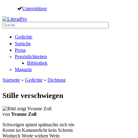
Direkt zum Inhalt
Unterstützen
Suche
Suchformular
Gedichte
Sprüche
Prosa
Persönlichkeiten
Bibliothek
Magazin
Startseite
»
Gedichte
»
Dichtung
Sie sind hier
Stille verschwiegen
von
Yvonne Zoll
Schweigen spinnt spätnachts sich ein
Kennt im Kammerlicht kein Schrein
Wodurch Worte wirken Wein