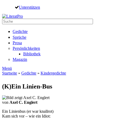
Direkt zum Inhalt
Unterstützen
Suche
Suchformular
Gedichte
Sprüche
Prosa
Persönlichkeiten
Bibliothek
Magazin
Menü
Startseite
»
Gedichte
»
Kindergedichte
Sie sind hier
(K)Ein Linien-Bus
von
Axel C. Englert
Ein Linienbus (er war knallrot)
Kam sich vor – wie ein Idiot: