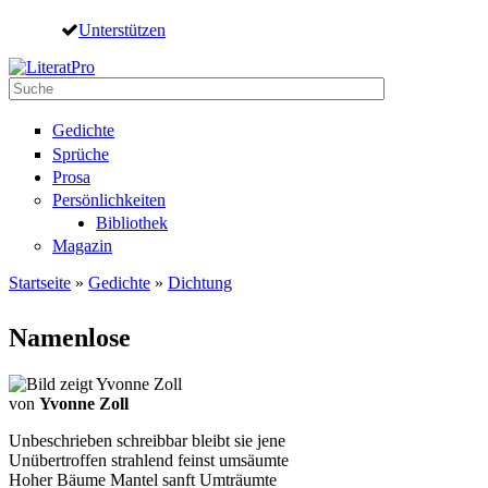
Direkt zum Inhalt
Unterstützen
Suche
Suchformular
Gedichte
Sprüche
Prosa
Persönlichkeiten
Bibliothek
Magazin
Startseite
»
Gedichte
»
Dichtung
Sie sind hier
Namenlose
von
Yvonne Zoll
Unbeschrieben schreibbar bleibt sie jene
Unübertroffen strahlend feinst umsäumte
Hoher Bäume Mantel sanft Umträumte