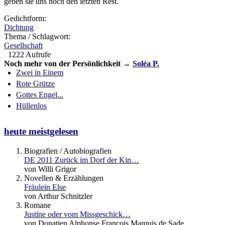
geben sie uns noch den letzten Rest.
Gedichtform:
Dichtung
Thema / Schlagwort:
Gesellschaft
1222 Aufrufe
Noch mehr von der Persönlichkeit →
Soléa P.
Zwei in Einem
Rote Grütze
Gottes Engel...
Hüllenlos
heute meistgelesen
Biografien / Autobiografien
DE 2011 Zurück im Dorf der Kin…
von Willi Grigor
Novellen & Erzählungen
Fräulein Else
von Arthur Schnitzler
Romane
Justine oder vom Missgeschick…
von Donatien Alphonse François Marquis de Sade