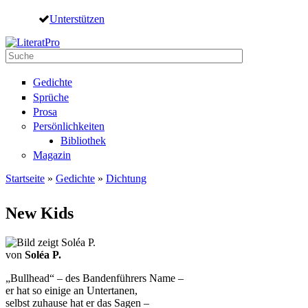
Direkt zum Inhalt
Unterstützen
Suche
Suchformular
Gedichte
Sprüche
Prosa
Persönlichkeiten
Bibliothek
Magazin
Startseite
»
Gedichte
»
Dichtung
Sie sind hier
New Kids
von
Soléa P.
„Bullhead“ – des Bandenführers Name –
er hat so einige an Untertanen,
selbst zuhause hat er das Sagen –