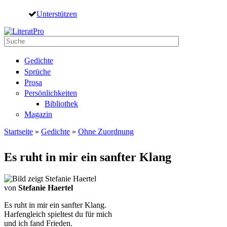
Direkt zum Inhalt
Unterstützen
Suche
Suchformular
Gedichte
Sprüche
Prosa
Persönlichkeiten
Bibliothek
Magazin
Startseite
»
Gedichte
»
Ohne Zuordnung
Sie sind hier
Es ruht in mir ein sanfter Klang
von
Stefanie Haertel
Es ruht in mir ein sanfter Klang.
Harfengleich spieltest du für mich
und ich fand Frieden.