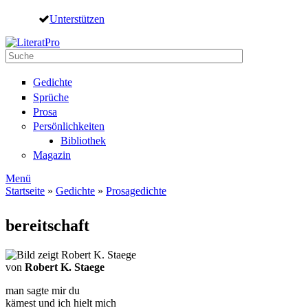
Direkt zum Inhalt
Unterstützen
Suche
Suchformular
Gedichte
Sprüche
Prosa
Persönlichkeiten
Bibliothek
Magazin
Menü
Startseite
»
Gedichte
»
Prosagedichte
Sie sind hier
bereitschaft
von
Robert K. Staege
man sagte mir du
kämest und ich hielt mich