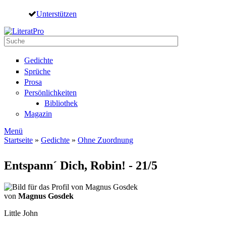
Direkt zum Inhalt
Unterstützen
Suche
Suchformular
Gedichte
Sprüche
Prosa
Persönlichkeiten
Bibliothek
Magazin
Menü
Startseite
»
Gedichte
»
Ohne Zuordnung
Sie sind hier
Entspann´ Dich, Robin! - 21/5
von
Magnus Gosdek
Little John