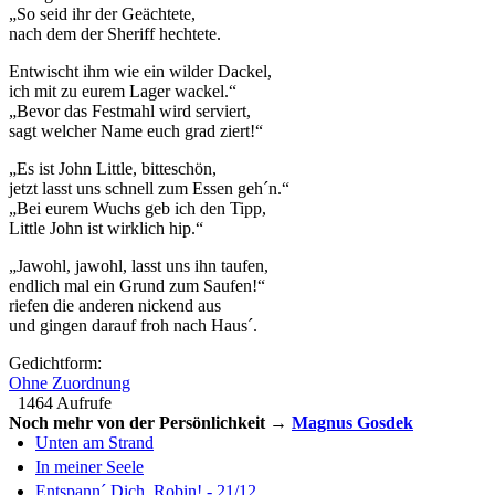
„So seid ihr der Geächtete,
nach dem der Sheriff hechtete.
Entwischt ihm wie ein wilder Dackel,
ich mit zu eurem Lager wackel.“
„Bevor das Festmahl wird serviert,
sagt welcher Name euch grad ziert!“
„Es ist John Little, bitteschön,
jetzt lasst uns schnell zum Essen geh´n.“
„Bei eurem Wuchs geb ich den Tipp,
Little John ist wirklich hip.“
„Jawohl, jawohl, lasst uns ihn taufen,
endlich mal ein Grund zum Saufen!“
riefen die anderen nickend aus
und gingen darauf froh nach Haus´.
Gedichtform:
Ohne Zuordnung
1464 Aufrufe
Noch mehr von der Persönlichkeit →
Magnus Gosdek
Unten am Strand
In meiner Seele
Entspann´ Dich, Robin! - 21/12