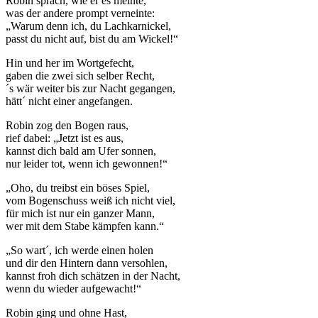
Robin sprach, wie er es meinte,
was der andere prompt verneinte:
„Warum denn ich, du Lachkarnickel,
passt du nicht auf, bist du am Wickel!“
Hin und her im Wortgefecht,
gaben die zwei sich selber Recht,
´s wär weiter bis zur Nacht gegangen,
hätt´ nicht einer angefangen.
Robin zog den Bogen raus,
rief dabei: „Jetzt ist es aus,
kannst dich bald am Ufer sonnen,
nur leider tot, wenn ich gewonnen!“
„Oho, du treibst ein böses Spiel,
vom Bogenschuss weiß ich nicht viel,
für mich ist nur ein ganzer Mann,
wer mit dem Stabe kämpfen kann.“
„So wart´, ich werde einen holen
und dir den Hintern dann versohlen,
kannst froh dich schätzen in der Nacht,
wenn du wieder aufgewacht!“
Robin ging und ohne Hast,