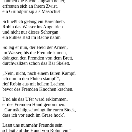
nahmen die Sache langsam heiter,
erfreuten sich an ihrem Zwist,
ein Grundprinzip als Masochist.
Schließlich gelang ein Bärenhieb,
Robin das Wasser ins Auge trieb
und nicht nur dieses Sehorgan
ein kühles Bad im Bache nahm.
So lag er nun, der Held der Armen,
im Wasser, bis die Freunde kamen,
drängten den Fremden von dem Brett,
durchwalkten schon das Bär Skelett.
„Nein, nicht, nach einem fairen Kampf,
ich nun in den Fluten stampf´“,
rief Robin aus mit hellem Lachen,
bevor des Fremden Knochen krachen.
Und als das Ufer ward erklommen,
er des Fremden Hand genommen.
„Gar mächtig schwingt ihr euren Stock,
dass ich vor euch im Grase hock´.
Lasst uns nunmehr Freunde sein,
schlagt auf die Hand von Robin ein.“