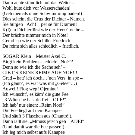
Dann achte stündlich auf das Wetter...
Wohl hüte dich vor Wasserschaden!
(Geh niemals ohne Schwimmring baden!)
Dies scheint die Crux der Dichter - Namen.
Sie bürgen - Ach! – per se für Dramen!
K(l)ein Dichterfürst wie der Herr Goethe –
Der brächte nimmer mich in Nöte!
Gerad’ so wie der Schiller Friedrich –
Da reimt sich alles schiedlich – friedlich.
SOGAR Klein – Meister Axel C.
Birgt kein Problem – jedoch: „Noé“?
Denn so wie ich die Sache seh’ –
GIBT’S KEINE REIME AUF NOÉ!!!
Grad – hatt’ ich doch…’nen Vers, in spe –
(Ich glaub’, es war was mit „Gelee“…)
Auweh! Flog weg! Ojemine!
Ich wünscht’, es käm’ die gute Fee.
„3 Wünsche hast du frei – OLÉ!“
Ich hab’ nur einen: „Reim Noé!“
Die Fee liegt auf dem Kanapee
Und säuft 3 Flaschen aus (Chantré!).
Dann lallt sie: „Mmuss jetsch geh – ADE!“
(Und damit war die Fee passee!)
Ich leg mich selbst aufs Kanapee