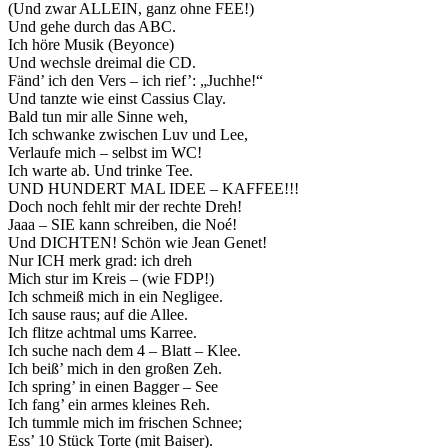
(Und zwar ALLEIN, ganz ohne FEE!)
Und gehe durch das ABC.
Ich höre Musik (Beyonce)
Und wechsle dreimal die CD.
Fänd’ ich den Vers – ich rief’: „Juchhe!“
Und tanzte wie einst Cassius Clay.
Bald tun mir alle Sinne weh,
Ich schwanke zwischen Luv und Lee,
Verlaufe mich – selbst im WC!
Ich warte ab. Und trinke Tee.
UND HUNDERT MAL IDEE – KAFFEE!!!
Doch noch fehlt mir der rechte Dreh!
Jaaa – SIE kann schreiben, die Noé!
Und DICHTEN! Schön wie Jean Genet!
Nur ICH merk grad: ich dreh
Mich stur im Kreis – (wie FDP!)
Ich schmeiß mich in ein Negligee.
Ich sause raus; auf die Allee.
Ich flitze achtmal ums Karree.
Ich suche nach dem 4 – Blatt – Klee.
Ich beiß’ mich in den großen Zeh.
Ich spring’ in einen Bagger – See
Ich fang’ ein armes kleines Reh.
Ich tummle mich im frischen Schnee;
Ess’ 10 Stück Torte (mit Baiser).