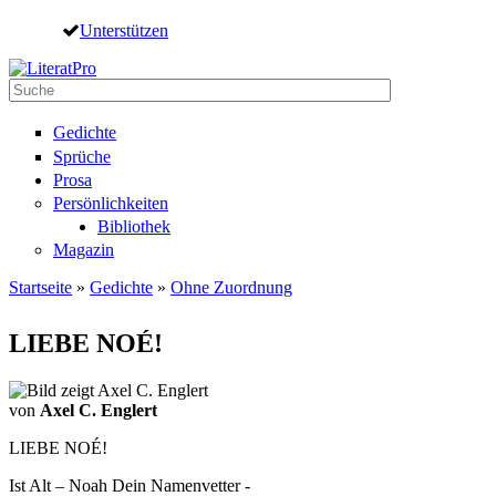
Direkt zum Inhalt
Unterstützen
Suche
Suchformular
Gedichte
Sprüche
Prosa
Persönlichkeiten
Bibliothek
Magazin
Startseite
»
Gedichte
»
Ohne Zuordnung
Sie sind hier
LIEBE NOÉ!
von
Axel C. Englert
LIEBE NOÉ!
Ist Alt – Noah Dein Namenvetter -