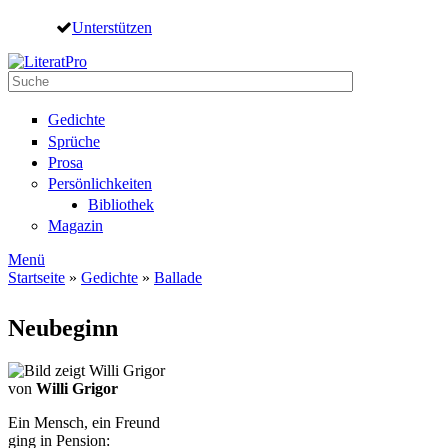
Direkt zum Inhalt
Unterstützen
Suche
Suchformular
Gedichte
Sprüche
Prosa
Persönlichkeiten
Bibliothek
Magazin
Menü
Startseite
»
Gedichte
»
Ballade
Sie sind hier
Neubeginn
von
Willi Grigor
Ein Mensch, ein Freund
ging in Pension: