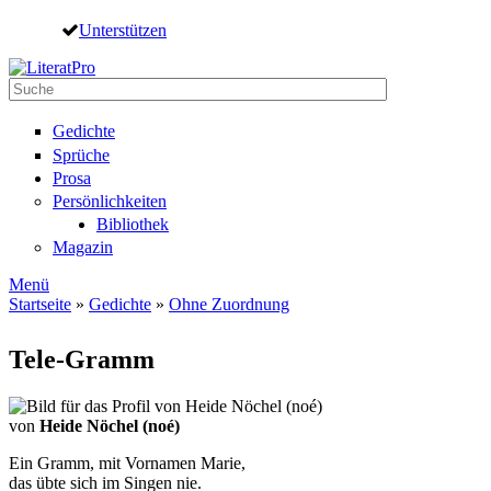
Direkt zum Inhalt
Unterstützen
Suche
Suchformular
Gedichte
Sprüche
Prosa
Persönlichkeiten
Bibliothek
Magazin
Menü
Startseite
»
Gedichte
»
Ohne Zuordnung
Sie sind hier
Tele-Gramm
von
Heide Nöchel (noé)
Ein Gramm, mit Vornamen Marie,
das übte sich im Singen nie.