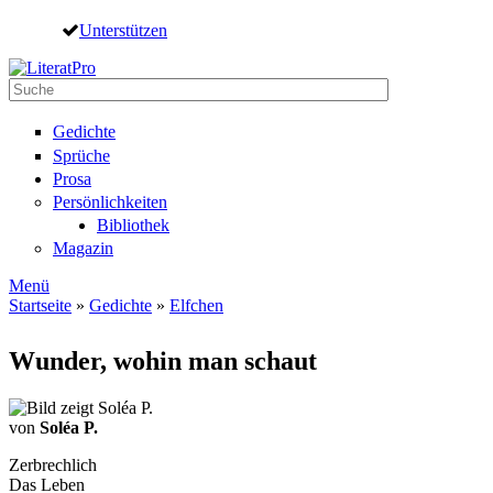
Direkt zum Inhalt
Unterstützen
Suche
Suchformular
Gedichte
Sprüche
Prosa
Persönlichkeiten
Bibliothek
Magazin
Menü
Startseite
»
Gedichte
»
Elfchen
Sie sind hier
Wunder, wohin man schaut
von
Soléa P.
Zerbrechlich
Das Leben