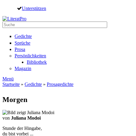
Direkt zum Inhalt
Unterstützen
Suche
Suchformular
Gedichte
Sprüche
Prosa
Persönlichkeiten
Bibliothek
Magazin
Menü
Startseite
»
Gedichte
»
Prosagedichte
Sie sind hier
Morgen
von
Juliana Modoi
Stunde der Hingabe,
du bist vorbei ...