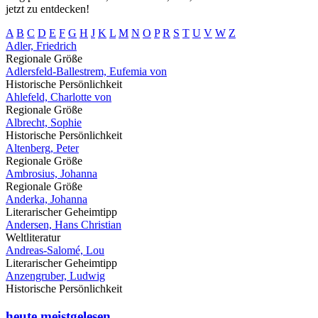
jetzt zu entdecken!
A
B
C
D
E
F
G
H
J
K
L
M
N
O
P
R
S
T
U
V
W
Z
Adler, Friedrich
Regionale Größe
Adlersfeld-Ballestrem, Eufemia von
Historische Persönlichkeit
Ahlefeld, Charlotte von
Regionale Größe
Albrecht, Sophie
Historische Persönlichkeit
Altenberg, Peter
Regionale Größe
Ambrosius, Johanna
Regionale Größe
Anderka, Johanna
Literarischer Geheimtipp
Andersen, Hans Christian
Weltliteratur
Andreas-Salomé, Lou
Literarischer Geheimtipp
Anzengruber, Ludwig
Historische Persönlichkeit
heute meistgelesen