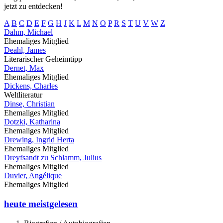
jetzt zu entdecken!
A
B
C
D
E
F
G
H
J
K
L
M
N
O
P
R
S
T
U
V
W
Z
Dahm, Michael
Ehemaliges Mitglied
Deahl, James
Literarischer Geheimtipp
Dernet, Max
Ehemaliges Mitglied
Dickens, Charles
Weltliteratur
Dinse, Christian
Ehemaliges Mitglied
Dotzki, Katharina
Ehemaliges Mitglied
Drewing, Ingrid Herta
Ehemaliges Mitglied
Dreyfsandt zu Schlamm, Julius
Ehemaliges Mitglied
Duvier, Angélique
Ehemaliges Mitglied
heute meistgelesen