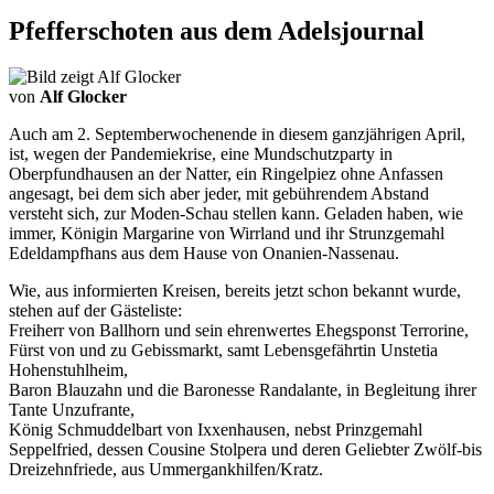
Pfefferschoten aus dem Adelsjournal
von
Alf Glocker
Auch am 2. Septemberwochenende in diesem ganzjährigen April,
ist, wegen der Pandemiekrise, eine Mundschutzparty in
Oberpfundhausen an der Natter, ein Ringelpiez ohne Anfassen
angesagt, bei dem sich aber jeder, mit gebührendem Abstand
versteht sich, zur Moden-Schau stellen kann. Geladen haben, wie
immer, Königin Margarine von Wirrland und ihr Strunzgemahl
Edeldampfhans aus dem Hause von Onanien-Nassenau.
Wie, aus informierten Kreisen, bereits jetzt schon bekannt wurde,
stehen auf der Gästeliste:
Freiherr von Ballhorn und sein ehrenwertes Ehegsponst Terrorine,
Fürst von und zu Gebissmarkt, samt Lebensgefährtin Unstetia
Hohenstuhlheim,
Baron Blauzahn und die Baronesse Randalante, in Begleitung ihrer
Tante Unzufrante,
König Schmuddelbart von Ixxenhausen, nebst Prinzgemahl
Seppelfried, dessen Cousine Stolpera und deren Geliebter Zwölf-bis
Dreizehnfriede, aus Ummergankhilfen/Kratz.