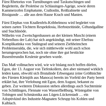
Fürst Rhetorius von Turnübungen und Taxkutschingen und
Begleiterin, die Proletöse zu Schlauingen-Ageige, sowie deren
Kammerzofen Emphatunte, Crallonlin, Reißzahnette und
Bissigunde … alle aus dem Hause Krach und Manien.
Fürst Elephas von Knallenfels-Kribbelmoss wird begleitet von
seinen zarten Töchtern Respektlosia, Herbstzeitinide, Giftundgalline
und Stachlinöde.
Wilhelm von Zwetschgenhausen an der kleinen Muschi (einem
Nebenfluss der Lab) hat sich angekündigt, mit seiner Ehefrau
Komplikatinka von Stalingrad und seinem Ziehheimchen
Problemseralda, die, wie sich mittlerweile wohl auch schon
herumgesprochen hat, noch nie ohne ihre gut bestückte
Busenfreundin Keulenie gesehen wurde.
Das Maß vollmachen wird, wie wir bislang noch hoffen dürfen,
Egon, der 13. August von Tiefenkollern, den aber niemand wirklich
leiden kann, obwohl sich Brutalinde Erbsenganz (eine Größtnichte
des Fürsten Kleinjöh aus Manoca) bereits im Vorfeld der Party bereit
erklärt hat, ihre Verlobung mit Egon, dem August, bekannt zu
geben. Zur weiteren Diskussion stehen allerdings auch Suchteninie
von Schittlingen, Flennate von Wasserfließburg, Wüstegabie von
Tobingen und Schmäonika aus Lügen-Lückenstadt … ein
Adoptivkind des Industrie-Magnaten Schrupp bis Kohlen und
Kalblach.