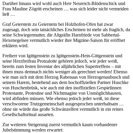
Darüber hinaus wird wohl auch Herr Neureich-Blödenschick und
Frau Mauline Zögritt erscheinen … was sich leider nicht vermeiden
ließ …
Graf Geierstein zu Geierstein bei Holzhofen-Ofen hat zwar
zugesagt, doch sein tatsächliches Erscheinen ist mehr als fraglich, da
seine Schwiegermutter, die Altgräfin Harnfriede von Sabbertal-
Hexenegelsee vermutlich wieder ihre Migräne-Saison für eröffnet
erklären wird.
Freiherr von Igittgenstein zu Igittgenstein-Hein-Gittgenstein und
seine Herzfreifrau Protzalotte gehören jedoch, wie jeder weiß,
bereits zum festen Inventar des alljährlichen Supertreffens – mit
ihnen muss demnach nichts weniger als gerechnet werden! Ebenso
wie man sich mit dem Herzog Rabenaas von Herzogenaubusch und
seinem Harem, bestehend aus dem hochoffiziellen Partner Huschke
von Huschenbrüsk, wie auch mit den inoffiziellen Gespielinnen
Protestante, Protestine und Nichtmagine von Unmöglichhausen,
wird abfinden müssen. Wie ebenso jedoch jeder weiß, ist diese
verschworene Trutzgemeinschaft ausgesprochen unterhaltsam …
ohne sie würde das große Schwänzelfest vermutlich in ein reines
Gesellschaftsritual ausarten.
Zur weiteren Steigerung zuerst vermutlich kaum vorhandener
Jubelstimmung werden erwartet: