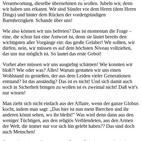
Verantwortung, dieselbe übernehmen zu wollen. Jubeln wir, denn
wir haben uns erkannt. Wir sind Sünder vor dem Herrn (dem Herrn
Dings) und hinter dem Rücken der vordergründigen
Barmherzigkeit. Schande über uns!
Wie also können wir uns befreien? Das ist momentan die Frage –
eine, die schon fast eine Antwort ist, denn sie läutet bereits den
wichtigsten aller Vorgänge ein: das große Gelaber! Wir sollten, wir
dürfen, nein, wir müssen es auf dem höchsten Niveau vollziehen,
das uns nur möglich ist. So lautet das erste Gebot!
Vorher aber müssen wir uns ausgiebig schämen! Wie konnten wir
bloß?! Wie oder was? Alles! Warum gestatten wir uns einen
Wohlstand zu genießen, der aus dem Leiden vieler Generationen
entstand? Ist das anständig? Das ist es nicht! Und sich damit auch
noch in Sicherheit bringen zu wollen ist es zweimal nicht! Daß wir's
nur wissen!
Man zieht sich nicht einfach aus der Affaire, wenn der ganze Globus
kocht, indem man sagt: „Das hier ist nun mein Bierchen und ihr
anderen könnt sehen, wo ihr bleibt!" Was wird denn dann aus den
weniger Tüchtigen, aus den religiös Verblendeten, aus den Armen
der Welt, die immer nur vor sich hin gelebt haben?? Das sind doch
auch Menschen!