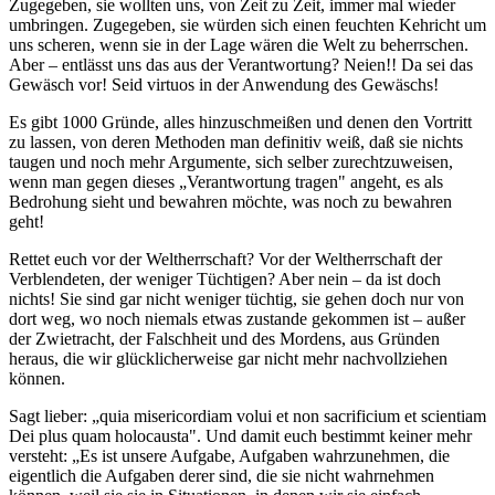
Zugegeben, sie wollten uns, von Zeit zu Zeit, immer mal wieder
umbringen. Zugegeben, sie würden sich einen feuchten Kehricht um
uns scheren, wenn sie in der Lage wären die Welt zu beherrschen.
Aber – entlässt uns das aus der Verantwortung? Neien!! Da sei das
Gewäsch vor! Seid virtuos in der Anwendung des Gewäschs!
Es gibt 1000 Gründe, alles hinzuschmeißen und denen den Vortritt
zu lassen, von deren Methoden man definitiv weiß, daß sie nichts
taugen und noch mehr Argumente, sich selber zurechtzuweisen,
wenn man gegen dieses „Verantwortung tragen" angeht, es als
Bedrohung sieht und bewahren möchte, was noch zu bewahren
geht!
Rettet euch vor der Weltherrschaft? Vor der Weltherrschaft der
Verblendeten, der weniger Tüchtigen? Aber nein – da ist doch
nichts! Sie sind gar nicht weniger tüchtig, sie gehen doch nur von
dort weg, wo noch niemals etwas zustande gekommen ist – außer
der Zwietracht, der Falschheit und des Mordens, aus Gründen
heraus, die wir glücklicherweise gar nicht mehr nachvollziehen
können.
Sagt lieber: „quia misericordiam volui et non sacrificium et scientiam
Dei plus quam holocausta". Und damit euch bestimmt keiner mehr
versteht: „Es ist unsere Aufgabe, Aufgaben wahrzunehmen, die
eigentlich die Aufgaben derer sind, die sie nicht wahrnehmen